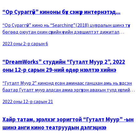
“Ор Сураггүй” киноны бүх сэжүүр интернэтэд...
“Ор Сураггүй” кино нь “Searching”(2018) цувралын шинэ түүх
бөгөөд оюутан охин сүүлийн үеийн дэвшилтэт дижитал
төхөөрөмж болон цахим сүлжээг ашиглан, аялж яваад алга
2023 оны 2-р сарын 6
болсон ээжийгээ олохын тулд ганцаар
“DreamWorks” студийн “Гуталт Муур 2”, 2022
оны 12-р сарын 29-ний өдөр нээлтээ хийнэ
“Гуталт Муур 2” кинонд есөн аминаас ганцхан амь нь үлдсэн
баатар Гуталт муур алдсан амиа эргүүлэн авахын тулд хүслийн
одын эрэлд гарч буй тухай өгүүлэх блокбастер анимэйшн юм.
2022 оны 12-р сарын 21
Олон нийтийн хүртээл бол
Хайр татам, эрэлхэг зоригтой “Гуталт Муур” -ын
шинэ анги кино театруудын дэлгэцнээ