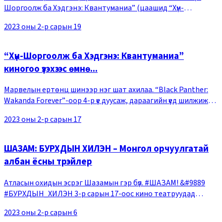
Шоргоолж ба Хэдгэнэ: Квантуманиа” (цаашид “Хүн-
Шоргоолж 3” гэх)-ны араас нь “Галактикийн хамгаалагчид
2023 оны 2-р сарын 19
3” нээлтээ хийх гэж байна. 2023 оны 02-р сар
“Хүн-Шоргоолж ба Хэдгэнэ: Квантуманиа”
киногоо үзэхээс өмнө...
Марвелын ертөнц шинээр нэг шат ахилаа. “Black Panther:
Wakanda Forever”-оор 4-р үе дуусаж, дараагийн үед шилжиж
байна. 5-р үе нь “Хүн-Шоргоолж ба Хэдгэнэ: Квантуманиа”
2023 оны 2-р сарын 17
киногоор эхэлж байна. Таван жили
ШАЗАМ: БУРХДЫН ХИЛЭН – Монгол орчуулгатай
албан ёсны трэйлер
Атласын охидын эсрэг Шазамын гэр бүл. #ШАЗАМ! &#9889
#БУРХДЫН_ХИЛЭН 3-р сарын 17-оос кино театруудад
&#128525
2023 оны 2-р сарын 6