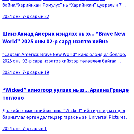
байна.“Харийнхан: Ромулус” нь “Харийнхан” цувралын 7
дахь бүтээл бөгөөд тус киноны суурийг тавьсан Ридли Скотт
2024 оны 7-р сарын 22
найруулагч продюсероор, “Don&rsquot Breathe”
Шинэ Ахмад Америк мэндлэх нь ээ... “Brave New
World” 2025 оны 02-р сард нээлтээ хийнэ
“Captain America: Brave New World” кино олонд ил боллоо.
2025 оны 02-р сард нээлтээ хийхээр төлөвлөж байгаа
“Captain America: Brave New World” (найруулагч Жулиус Она)
2024 оны 7-р сарын 19
нь Стив Рожерсоос вибраниум бамба
“Wicked” киногоор уулзах нь ээ... Ариана Гранде
тоглоно
Дэлхийн хэмжээний мюзикл “Wicked”-ийн ид шид мэт үзэл
баримтлал өргөн дэлгэцээр гарах нь ээ. Universal Pictures
“Wicked” киноны арын ажлыг харуулсан танилцуулга
2024 оны 7-р сарын 1
“Fashion Features”-ыг олон нийтэд цацжэ