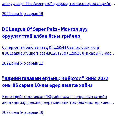
авахуулаад “The Avengers” цувралд тоглосноороо өөрийгөө
батлан харуулсан. Олонд нэр хүндтэй болсон гэдгээрээ
2022 оны 5-р сарын 19
бахархах тэрээр Базз Лайтерийн дүрд дуу
DC League Of Super Pets - Монгол дуу
оруулалттай албан ёсны трэйлер
Супер хүчтэй байлаа гээд &#128541 баатар болчихгүй.
#DCLeagueOfSuperPets &#128170&#128526 8-р сарын 5-аас
кино театруудад
2022 оны 5-р сарын 12
"Юрийн галавын ертөнц: Ноёрхол” кино 2022
оны 06 сарын 10-ны өдөр нээлтээ хийнэ
Кино түүхийг өөрчилсөн “Юрийн галав” цувралын сүүлчийн
анги хийгээд дэлхий дээрх хамгийн том блокбастер кино
болох “Юрийн галавын ертөнц: Ноёрхол” 2022 оны 06 сарын
2022 оны 5-р сарын 10
10-ны өдөр нээлтээ хийхтэй холбогду