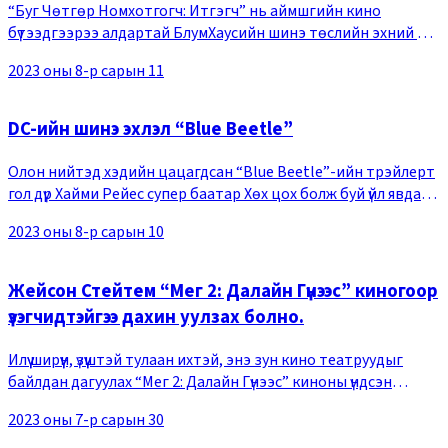
“Буг Чөтгөр Номхотгогч: Итгэгч” нь аймшгийн кино
бүтээдгээрээ алдартай БлумХаусийн шинэ төслийн эхний түүх
юм. Энэ удаагийн цуврал нь чөтгөр номхотгох үйлийг олон
2023 оны 8-р сарын 11
нийтэд таниулах хөшгийг нээж байгаа б
DC-ийн шинэ эхлэл “Blue Beetle”
Олон нийтэд хэдийн цацагдсан “Blue Beetle”-ийн трэйлерт
гол дүр Хайми Рейес супер баатар Хөх цох болж буй үйл явдал,
түүний эрч хүчийг хошин маягаар харуулсан билээ. Ялангуяа
2023 оны 8-р сарын 10
Скараб түүний биетэй нэгд
Жейсон Стейтем “Мег 2: Далайн Гүнээс” киногоор
үзэгчидтэйгээ дахин уулзах болно.
Илүү ширүүн, үзүүштэй тулаан ихтэй, энэ зун кино театруудыг
байлдан дагуулах “Мег 2: Далайн Гүнээс” киноны үндсэн
постер, трэйлер цацагдлаа. Тус кинонд дэлхийн хамгийн гүн
2023 оны 7-р сарын 30
хэсэг Марианы хонхор, хамгий