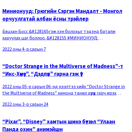
Минионууд: Грюгийн Сэргэн Мандалт - Монгол
орчуулгатай албан ёсны трэйлер
Бяцхан Босс &#128165гэж хэн болохыг тэдэнд баталж
харуулах цаг боллоо. &#128155 #МИНИОНУУД:
#Грюгийн_Сэргэн_Мандалт 7-р сарын 1-ээс кино
2022 оны 4-р сарын 7
театруудад &#128175
“Doctor Strange in the Multiverse of Madness”-т
“Икс-Хүмүүс”, “Дэдпүл” гарна гэж үү?
2022 оны 05-р сарын 06-нд нээлтээ хийх “Doctor Strange in
the Multiverse of Madness” кинонд танил дүрүүд гарч ирэх
бололтой. “Дэдпүл”, “Икс-Хүмүүс” гэх зэрэг Марвел комиксийн
2022 оны 3-р сарын 24
эх зохиолоор бүтээгдсэн М
“Pixar”, “Disney” хамтын шинэ бүтээл “Улаан
Панда охин” анимэйшн