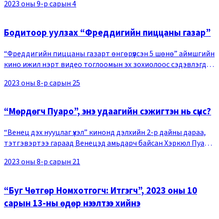
2023 оны 9-р сарын 4
Бодитоор уулзах “Фреддигийн пиццаны газар”
“Фреддигийн пиццаны газарт өнгөрүүлсэн 5 шөнө” аймшгийн
кино ижил нэрт видео тоглоомын эх зохиолоос сэдэвлэгдэн
бүтээгджээ. Эх зохиол нь Америкийн видео тоглоом
2023 оны 8-р сарын 25
хөгжүүлэгч Скотт Коутоны бүтээсэн аймшг
“Мөрдөгч Пуаро”, энэ удаагийн сэжигтэн нь сүнс?
“Венец дэх нууцлаг үхэл” кинонд дэлхийн 2-р дайны дараа,
тэтгэвэртээ гараад Венецэд амьдарч байсан Хэркюл Пуаро
сүнс дуудах цугларалтад оролцож байтал гэнэт хүн амины
2023 оны 8-р сарын 21
хэрэг гарснаар хэргийн үнэн мөний
“Буг Чөтгөр Номхотгогч: Итгэгч”, 2023 оны 10
сарын 13-ны өдөр нээлтээ хийнэ