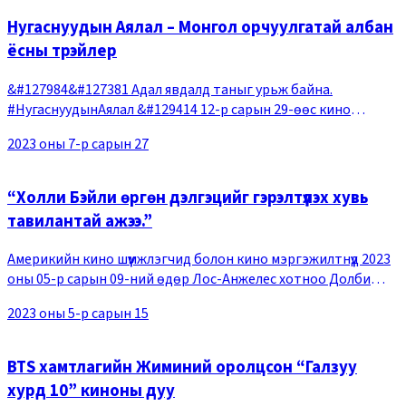
Нугаснуудын Аялал – Монгол орчуулгатай албан
ёсны трэйлер
&#127984&#127381 Адал явдалд таныг урьж байна.
#НугаснуудынАялал &#129414 12-р сарын 29-өөс кино
театруудад
2023 оны 7-р сарын 27
“Холли Бэйли өргөн дэлгэцийг гэрэлтүүлэх хувь
тавилантай ажээ.”
Америкийн кино шүүмжлэгчид болон кино мэргэжилтнүүд 2023
оны 05-р сарын 09-ний өдөр Лос-Анжелес хотноо Долби
театрт гарсан “Бяцхан Лусын Дагина” киноны урьдчилсан
2023 оны 5-р сарын 15
үзэлтэд оролцож, өөрсдийн олон нийтий
BTS хамтлагийн Жиминий оролцсон “Галзуу
хурд 10” киноны дуу