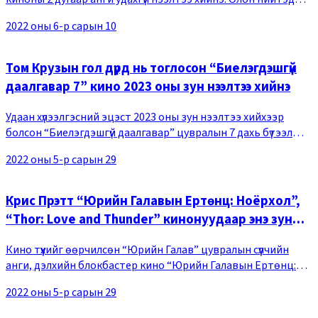
цацагдсан трэйлерт Грюгийн шадар гурван минионууд
2022 оны 6-р сарын 10
болох Боб, Кевин, Стюарт нарын илүү б
Том Крузын гол дүрд нь тоглосон “Биелэгдэшгүй
даалгавар 7” кино 2023 оны зун нээлтээ хийнэ
Удаан хүлээлгэсний эцэст 2023 оны зун нээлтээ хийхээр
болсон “Биелэгдэшгүй даалгавар” цувралын 7 дахь бүтээл
“Mission: Impossible &ndash Dead Reckoning Part One”
2022 оны 5-р сарын 29
нэрээр гарах ба “Dead Reckoning” нь “ч
Крис Прэтт “Юрийн Галавын Ертөнц: Ноёрхол”,
“Thor: Love and Thunder” кинонуудаар энэ зун
кино театруудыг эзэгнэнэ
Кино түүхийг өөрчилсөн “Юрийн Галав” цувралын сүүлчийн
анги, дэлхийн блокбастер кино “Юрийн Галавын Ертөнц:
Ноёрхол”-д Овэн Грэйдийн дүрийг жүжигчин Крис Прэтт
2022 оны 5-р сарын 29
бүтээсэн. Түүний өөр дур булаам байдлыг