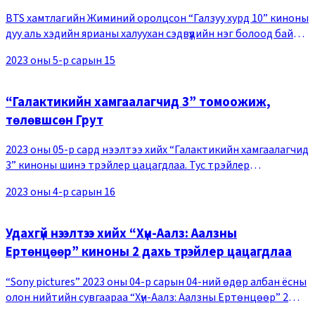
BTS хамтлагийн Жиминий оролцсон “Галзуу хурд 10” киноны
дуу аль хэдийн ярианы халуухан сэдвүүдийн нэг болоод байна.
2023 оны 05-р сарын 09-ний өдөр “Universal Pictures” кино
2023 оны 5-р сарын 15
бүтээгчийн “Галзуу хурд 1
“Галактикийн хамгаалагчид 3” томоожиж,
төлөвшсөн Грут
2023 оны 05-р сард нээлтээ хийх “Галактикийн хамгаалагчид
3” киноны шинэ трэйлер цацагдлаа. Тус трэйлер
цацагдсанаас хойш 24 цагийн дотор бүх нийгмийн сүлжээний
2023 оны 4-р сарын 16
үйлчилгээний хандалт 100 саяыг давж Мар
Удахгүй нээлтээ хийх “Хүн-Аалз: Аалзны
Ертөнцөөр” киноны 2 дахь трэйлер цацагдлаа
“Sony pictures” 2023 оны 04-р сарын 04-ний өдөр албан ёсны
олон нийтийн сувгаараа “Хүн-Аалз: Аалзны Ертөнцөөр” 2
дахь трэйлерийг нийтэд цацжээ. Тус бичлэгт Хүн-Аалз Маялс