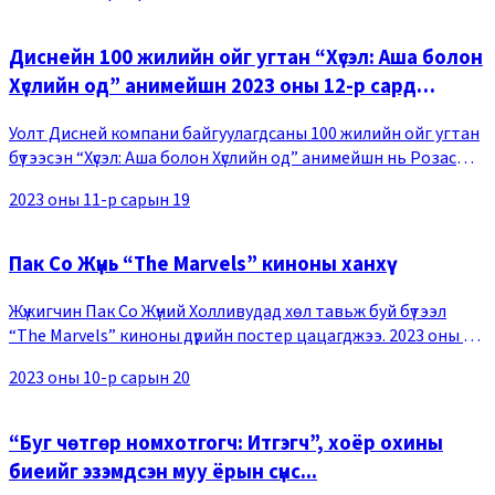
Диснейн 100 жилийн ойг угтан “Хүсэл: Аша болон
Хүслийн од” анимейшн 2023 оны 12-р сард
нээлтээ хийнэ.... “Фрозен”-ий найруулагч
Уолт Дисней компани байгуулагдсаны 100 жилийн ойг угтан
бүтээсэн “Хүсэл: Аша болон Хүслийн од” анимейшн нь Розас
хаант улсад амьдардаг Аша охин аюулд унасан улсаа
2023 оны 11-р сарын 19
аврахын тулд одонд хүслээ шивнэснээр
Пак Со Жүнь “The Marvels” киноны ханхүү
Жүжигчин Пак Со Жүний Холливудад хөл тавьж буй бүтээл
“The Marvels” киноны дүрийн постер цацагджээ. 2023 оны 10
сарын 16-ны өдөр Марвелын албан ёсны нийгмийн сүлжээнд
2023 оны 10-р сарын 20
Пак Со Жүний “The Marvels” киноны
“Буг чөтгөр номхотгогч: Итгэгч”, хоёр охины
биеийг эзэмдсэн муу ёрын сүнс...