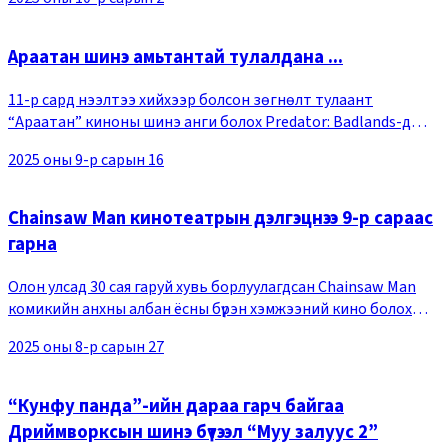
цацлаа. Трэйлерийн агуулгад өөр өөр з
Араатан шинэ амьтантай тулалдана ...
11-р сард нээлтээ хийхээр болсон зөгнөлт тулаант
“Араатан” киноны шинэ анги болох Predator: Badlands-д
хөөгдөж цөлөгдсөн араатан таамаглахын аргагүй аян замд
2025 оны 9-р сарын 16
гарч, харгис ертөнцөд хөл тавихдаа өөрөөс
Chainsaw Man кинотеатрын дэлгэцнээ 9-р сараас
гарна
Олон улсад 30 сая гаруй хувь борлуулагдсан Chainsaw Man
комикийн анхны албан ёсны бүрэн хэмжээний кино болох
Chainsaw Man &ndash The Movie: Reze Arc ирэх 9-р сарын 26-
2025 оны 8-р сарын 27
ны өдөр нээлтээ хийнэ.Тулаант, ур
“Кунфу панда”-ийн дараа гарч байгаа
Дриймворксын шинэ бүтээл “Муу залуус 2”