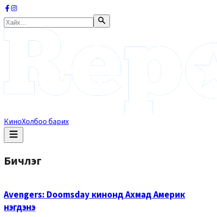
Кино
Холбоо барих
Бичлэг
Avengers: Doomsday кинонд Ахмад Америк
нэгдэнэ