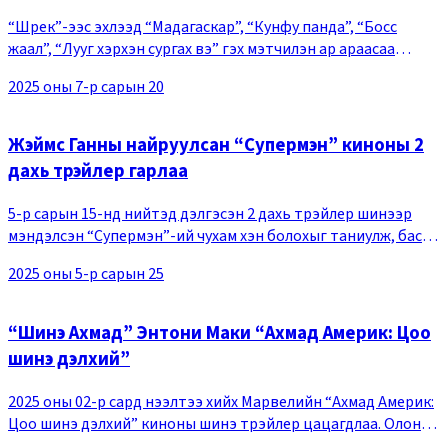
“Шрек”-ээс эхлээд “Мадагаскар”, “Кунфу панда”, “Босс
жаал”, “Лууг хэрхэн сургах вэ” гэх мэтчилэн ар араасаа
цуварсан, баялаг уран сэтгэмжтэй бүтээлүүд, өөр өөрийн өнгө
2025 оны 7-р сарын 20
төрх бүхий дүрүүдтэй алдарт Дрий
Жэймс Ганны найруулсан “Супермэн” киноны 2
дахь трэйлер гарлаа
5-р сарын 15-нд нийтэд дэлгэсэн 2 дахь трэйлер шинээр
мэндэлсэн “Супермэн”-ий чухам хэн болохыг таниулж, бас
супер баатартай блокбастерын нэрийг үл унагах хэмжээнд сүр
2025 оны 5-р сарын 25
далайцтай болгож чадсан нь үзэгч
“Шинэ Ахмад” Энтони Маки “Ахмад Америк: Цоо
шинэ дэлхий”
2025 оны 02-р сард нээлтээ хийх Марвелийн “Ахмад Америк:
Цоо шинэ дэлхий” киноны шинэ трэйлер цацагдлаа. Олон
нийтэд цацагдсан трэйлерт шинэ Ахмад Америк Сэм Уилсон