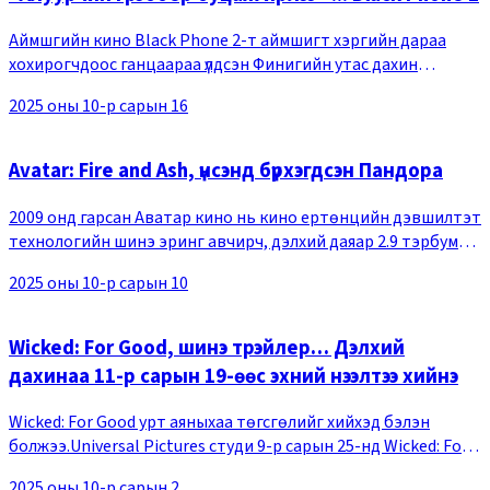
Аймшгийн кино Black Phone 2-т аймшигт хэргийн дараа
хохирогчдоос ганцаараа үлдсэн Финигийн утас дахин
дуугарснаар психопат алуурчин Грэбберийн өшөө авалт
2025 оны 10-р сарын 16
эхэлж байгаа тухай гардаг.Нийтэд цацагдсан трэ
Avatar: Fire and Ash, үнсэнд бүрхэгдсэн Пандора
2009 онд гарсан Аватар кино нь кино ертөнцийн дэвшилтэт
технологийн шинэ эринг авчирч, дэлхий даяар 2.9 тэрбум
долларын орлого олсноороо дэлхийн дээд амжилтыг 16
2025 оны 10-р сарын 10
дахь жилдээ эзэмшиж байна. Харин 2022
Wicked: For Good, шинэ трэйлер… Дэлхий
дахинаа 11-р сарын 19-өөс эхний нээлтээ хийнэ
Wicked: For Good урт аяныхаа төгсгөлийг хийхэд бэлэн
болжээ.Universal Pictures студи 9-р сарын 25-нд Wicked: For
Good(Найруулагч Жон М. Чу) киноны шинэ трэйлерийг
2025 оны 10-р сарын 2