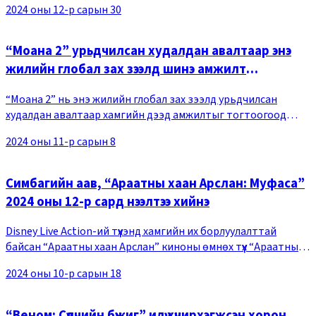
2024 оны 12-р сарын 30
(Энтони Маки)-ий агуу хувь тавилан
“Моана 2” урьдчилсан худалдан авалтаар энэ
жилийн глобал зах зээлд шинэ амжилт
тогтоогоод байна
“Моана 2” нь энэ жилийн глобал зах зээлд урьдчилсан
худалдан авалтаар хамгийн дээд амжилтыг тогтоогоод
байна. Умард Америкийн хамгийн их урьдчилан худалдан
2024 оны 11-р сарын 8
авалт хийдэг Fandango сайтаас харахад “Моана
Симбагийн аав, “Араатны хаан Арслан: Муфаса”
2024 оны 12-р сард нээлтээ хийнэ
Disney Live Action-ий түүхэнд хамгийн их борлуулалттай
байсан “Араатны хаан Арслан” киноны өмнөх түүх “Араатны
хаан Арслан: Муфаса” 2024 оны 12-р сард нээлтээ хийнэ.
2024 оны 10-р сарын 18
Олон нийтэд цацагдсан танилцуулга
“Веном: Сүүлчийн бүжиг” илүү хүчирхэгжсэн хорон