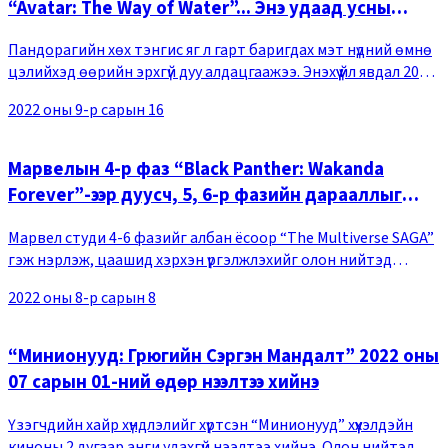
“Avatar: The Way of Water”... Энэ удаад усны
үндэстэн
Пандорагийн хөх тэнгис яг л гарт баригдах мэт нүдний өмнө
цэлийхэд өөрийн эрхгүй дуу алдацгаажээ. Энэхүү үйл явдал 2022
оны 9-р сарын 10-ны өдөр Калифорни мужийн Анахайм
2022 оны 9-р сарын 16
Конвеншн төвд зохион байгуулаг
Марвелын 4-р фаз “Black Panther: Wakanda
Forever”-ээр дуусч, 5, 6-р фазийн дарааллыг
олон нийтэд дэлгэжээ
Марвел студи 4-6 фазийг албан ёсоор “The Multiverse SAGA”
гэж нэрлэж, цаашид хэрхэн үргэлжлэхийг олон нийтэд
дэлгэжээ. Марвел студи 2022 оны 7-р сарын 23-ны өдөр
2022 оны 8-р сарын 8
Америкийн Сан-Диегод нээгдсэн “San Die
“Минионууд: Грюгийн Сэргэн Мандалт” 2022 оны
07 сарын 01-ний өдөр нээлтээ хийнэ
Үзэгчдийн хайр хүндлэлийг хүртсэн “Минионууд” хүүхэлдэйн
киноны 2 дугаар анги удахгүй нээлтээ хийнэ. Олон нийтэд