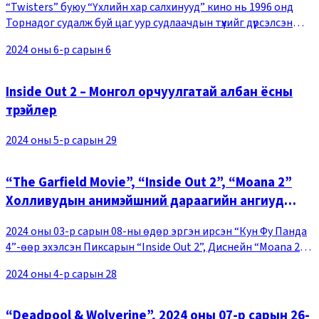
“Twisters” буюу “Үхлийн хар салхинууд” кино нь 1996 онд
Торнадог судалж буй цаг уур судлаачдын түүхийг дүрсэлсэн
гамшгийн тухай өгүүлэх “Twisters” киноны дараагийн анги
2024 оны 6-р сарын 6
юм. 28 жилийн дараа гарах энэхү
Inside Out 2 – Монгол орчуулгатай албан ёсны
трэйлер
2024 оны 5-р сарын 29
“The Garfield Movie”, “Inside Out 2”, “Moana 2”
Холливудын анимэйшний дараагийн ангиуд
үргэлжлэх болно
2024 оны 03-р сарын 08-ны өдөр эргэн ирсэн “Кун Фу Панда
4”-өөр эхэлсэн Пиксарын “Inside Out 2”, Диснейн “Moana 2”-
ын дараагийн анги ээлж дараалан нээлтээ хийх гэж байгаа
2024 оны 4-р сарын 28
бөгөөд энэхүү анимэйшнүүд кин
“Deadpool & Wolverine”, 2024 оны 07-р сарын 26-