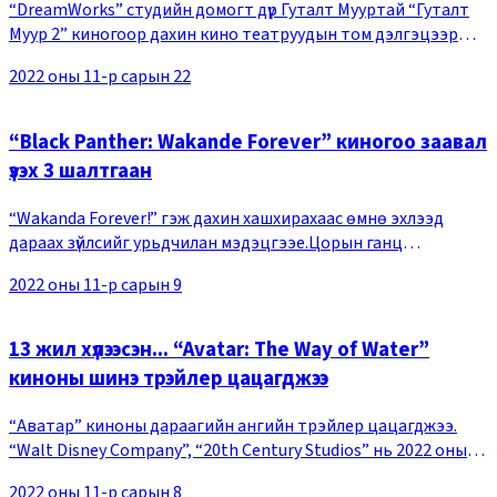
“DreamWorks” студийн домогт дүр Гуталт Мууртай “Гуталт
Муур 2” киногоор дахин кино театруудын том дэлгэцээр
уулзах гэж байна. 2022 оны 12-р сарын 29-нд нээлтээ
2022 оны 11-р сарын 22
хийхээр болсон “Гуталт Муур 2” кино нь (
“Black Panther: Wakande Forever” киногоо заавал
үзэх 3 шалтгаан
“Wakanda Forever!” гэж дахин хашхирахаас өмнө эхлээд
дараах зүйлсийг урьдчилан мэдэцгээе.Цорын ганц
Т&rsquoЧалла, Чадвик Боузманыг дурсацгааяНэгдүгээр
2022 оны 11-р сарын 9
ангийн гол баатар Т&rsquoЧаллагийн дүрийг бүтээсэ
13 жил хүлээсэн... “Avatar: The Way of Water”
киноны шинэ трэйлер цацагджээ
“Аватар” киноны дараагийн ангийн трэйлер цацагджээ.
“Walt Disney Company”, “20th Century Studios” нь 2022 оны
11-р сарын 03-ны өдөр Пандора гарагийн усан ертөнцийг
2022 оны 11-р сарын 8