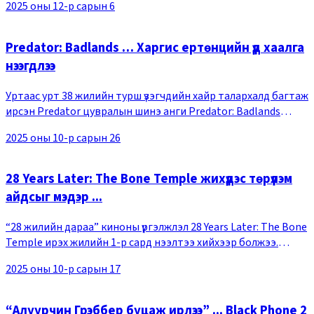
2025 оны 12-р сарын 6
талбарт өрнөх шинэ үйл явдал, өр
Predator: Badlands … Харгис ертөнцийн үүд хаалга
нээгдлээ
Уртаас урт 38 жилийн турш үзэгчдийн хайр талархалд багтаж
ирсэн Predator цувралын шинэ анги Predator: Badlands
дэлгэцнээ гарах тун дөхлөө.Predator: Badlands кинонд
2025 оны 10-р сарын 26
амьтай бүхний амийг залгидаг үхлийн
28 Years Later: The Bone Temple жихүүдэс төрүүлэм
айдсыг мэдэр ...
“28 жилийн дараа” киноны үргэлжлэл 28 Years Later: The Bone
Temple ирэх жилийн 1-р сард нээлтээ хийхээр болжээ.
Гурвал бүтээлийн эхнийх нь болох “28 жилийн дараа” кино
2025 оны 10-р сарын 17
нээлтээ хийсэн даруйд Хойд Амери
“Алуурчин Грэббер буцаж ирлээ” ... Black Phone 2