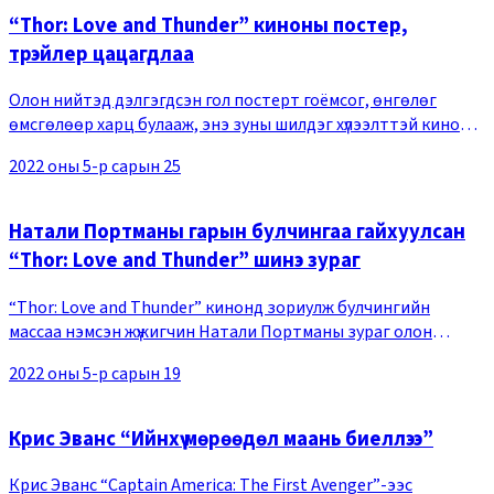
“Thor: Love and Thunder” киноны постер,
трэйлер цацагдлаа
Олон нийтэд дэлгэгдсэн гол постерт гоёмсог, өнгөлөг
өмсгөлөөр харц булааж, энэ зуны шилдэг хүлээлттэй кино
гэдгээ зарлаж байна. Гол дүр Тор(Крис Хемсворт) нь
2022 оны 5-р сарын 25
Марвелын төлөөлөх баатар хийгээд аянгын бу
Натали Портманы гарын булчингаа гайхуулсан
“Thor: Love and Thunder” шинэ зураг
“Thor: Love and Thunder” кинонд зориулж булчингийн
массаа нэмсэн жүжигчин Натали Портманы зураг олон
нийтэд ил боллоо. 2022 оны 05 сарын 16-ны өдөр “Thor: Love
2022 оны 5-р сарын 19
and Thunder” кино баг шинэ зургийг олон
Крис Эванс “Ийнхүү мөрөөдөл маань биеллээ”
Крис Эванс “Captain America: The First Avenger”-ээс