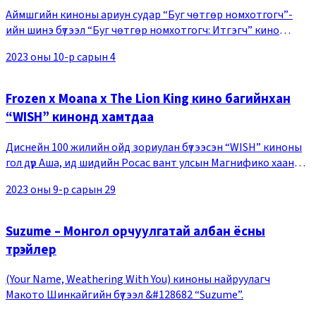
Аймшгийн киноны ариун судар “Буг чөтгөр номхотгогч”-
ийн шинэ бүтээл “Буг чөтгөр номхотгогч: Итгэгч” кино
удахгүй нээлтээ хийнэ. Тус киног шилдэг аймшгийн кино
2023 оны 10-р сарын 4
бүтээдгээрээ алдартай Блумхаус компани бү
Frozen x Moana x The Lion King кино багийнхан
“WISH” кинонд хамтдаа
Диснейн 100 жилийн ойд зориулан бүтээсэн “WISH” киноны
гол дүр Аша, ид шидийн Росас вант улсын Магнифико хааны
зурагтай постер цацагджээ. Тус постерт ер бусын ид
2023 оны 9-р сарын 29
шидийн дуслуудын дунд өөр хоорондоо эс
Suzume – Монгол орчуулгатай албан ёсны
трэйлер
(Your Name, Weathering With You) киноны найруулагч
Макото Шинкайгийн бүтээл &#128682 “Suzume”.