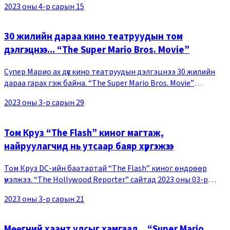
2023 оны 4-р сарын 15
Морелс (Шамик Мур) нь Гвен Ст
30 жилийн дараа кино театруудын том
дэлгэцнээ... “The Super Mario Bros. Movie”
Супер Марио ах дүүс кино театруудын дэлгэцнээ 30 жилийн
дараа гарах гэж байна. “The Super Mario Bros. Movie”
(найруулагч Аарон Хорват, Майкл Желеник) кино нь эгэл
2023 оны 3-р сарын 29
жирийн сантехникч “Марио” өөр ертөнци
Том Круз “The Flash” киног магтаж,
найруулагчид нь утсаар баяр хүргэжээ
Том Круз DC-ийн баатартай “The Flash” киног өндрөөр
үнэлжээ. “The Hollywood Reporter” сайтад 2023 оны 03-р
сарын 17-ны өдөр жүжигчин Том Круз “The Flash” киног үзээд
2023 оны 3-р сарын 21
маш их таалагдсан учир кино бүтээс
Мөөгний хаант улсыг хамгаал... “Super Mario