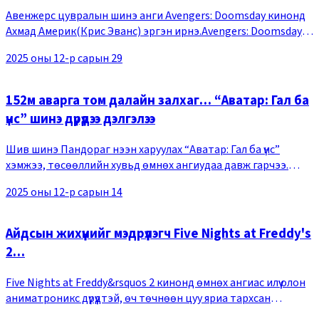
Авенжерс цувралын шинэ анги Avengers: Doomsday кинонд
Ахмад Америк(Крис Эванс) эргэн ирнэ.Avengers: Doomsday
ангид Ахмад Америк Стив Рожерсыг эргэн ирж байгааг
2025 оны 12-р сарын 29
илтгэх трэйлер, зурагт хуудас цацагджээ.
152м аварга том далайн залхаг… “Аватар: Гал ба
үнс” шинэ дүрүүдээ дэлгэлээ
Шив шинэ Пандораг нээн харуулах “Аватар: Гал ба үнс”
хэмжээ, төсөөллийн хувьд өмнөх ангиудаа давж гарчээ.
“Аватар” цуврал шинэ анги нээх болгондоо үзэгчдийн
2025 оны 12-р сарын 14
төсөөллөөс давсан гайхалтай дүрүүдийг бүт
Айдсын жихүүнийг мэдрүүлэгч Five Nights at Freddy's
2…
Five Nights at Freddy&rsquos 2 кинонд өмнөх ангиас илүү олон
аниматроникс дүрүүдтэй, өч төчнөөн цуу яриа тархсан
пиццаны дэлгүүр гарна. Зөвхөн дэлгүүр төдийгүй бүр том