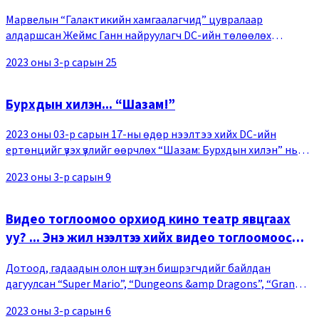
Марвелын “Галактикийн хамгаалагчид” цувралаар
алдаршсан Жеймс Ганн найруулагч DC-ийн төлөөлөх
баатартай кино “Супермэн” цувралыг найруулахаар болжээ.
2023 оны 3-р сарын 25
Жеймс Ганн 2023 оны 03-р сарын 15-ны өдөр өөрийн т
Бурхдын хилэн... “Шазам!”
2023 оны 03-р сарын 17-ны өдөр нээлтээ хийх DC-ийн
ертөнцийг үзэх үзлийг өөрчлөх “Шазам: Бурхдын хилэн” нь
булаалгасан бурхны хүч чадлаа эргүүлэн авахын тулд дэлхийд
2023 оны 3-р сарын 9
аюултай тулааныг өрнүүлдэг байна.
Видео тоглоомоо орхиод кино театр явцгаах
уу? ... Энэ жил нээлтээ хийх видео тоглоомоос
санаа авсан кинонууд
Дотоод, гадаадын олон шүтэн бишрэгчдийг байлдан
дагуулсан “Super Mario”, “Dungeons &amp Dragons”, “Gran
Turismo” зэрэг алдарт видео тоглоомууд энэ жил кино
2023 оны 3-р сарын 6
театруудад кино болж гарах нь байна. Нэг мед