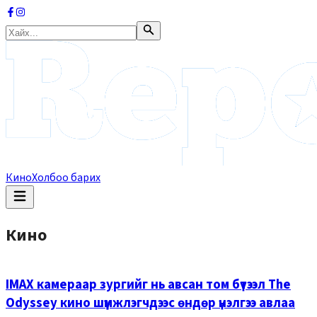
Кино
Холбоо барих
Кино
IMAX камераар зургийг нь авсан том бүтээл The
Odyssey кино шүүмжлэгчдээс өндөр үнэлгээ авлаа