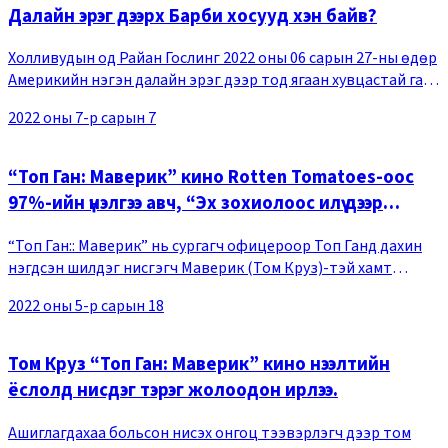
Далайн эрэг дээрх Барби хосууд хэн байв?
Холливудын од Райан Гослинг 2022 оны 06 сарын 27-ны өдөр
Америкийн нэгэн далайн эрэг дээр тод ягаан хувцастай гарч
ирэв. Тод эрээн хувцастай эмэгтэй жүжигчин Марго
2022 оны 7-р сарын 7
Роббитой хамт дугуйтай тэшүүрээр гул
“Топ Ган: Маверик” кино Rotten Tomatoes-оос
97%-ийн үнэлгээ авч, “Эх зохиолоос илүү дээр
цуврал”
“Топ Ган:: Маверик” нь сургагч офицероор Топ Ганд дахин
нэгдсэн шилдэг нисгэгч Маверик (Том Круз)-тэй хамт
аюултай даалгавар гүйцэтгэх болсон шинэ гишүүдийн талаар
2022 оны 5-р сарын 18
өгүүлсэн нисэх онгоцны тулаант блокб
Том Круз “Топ Ган: Маверик” кино нээлтийн
ёслолд нисдэг тэрэг жолоодон ирлээ.
Ашиглагдахаа больсон нисэх онгоц тээвэрлэгч дээр том