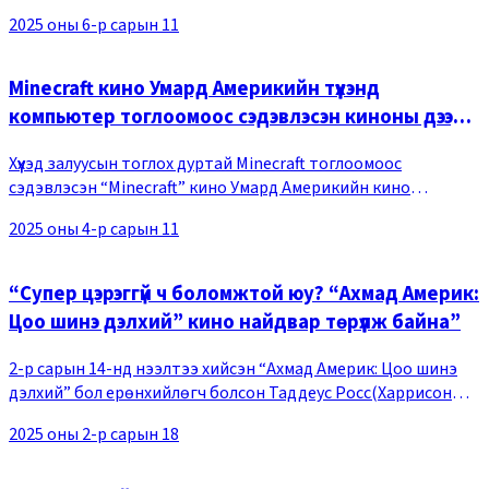
киноны үйл явдлыг хэрхэн харуулах тухай, бас халдвар авсан
2025 оны 6-р сарын 11
хүмүүсийн онцлог зэрэг сонирх
Minecraft кино Умард Америкийн түүхэнд
компьютер тоглоомоос сэдэвлэсэн киноны дээд
амжилтыг эвдлээ
Хүүхэд залуусын тоглох дуртай Minecraft тоглоомоос
сэдэвлэсэн “Minecraft” кино Умард Америкийн кино
урлагийн түүхэнд компьютер тоглоомын сэдэвт кинонууд
2025 оны 4-р сарын 11
дундаа дээд амжилт тогтоолоо. Box Office Mojo с
“Супер цэрэггүй ч боломжтой юу? “Ахмад Америк:
Цоо шинэ дэлхий” кино найдвар төрүүлж байна”
2-р сарын 14-нд нээлтээ хийсэн “Ахмад Америк: Цоо шинэ
дэлхий” бол ерөнхийлөгч болсон Таддеус Росс(Харрисон
Форд)-той Сэм Уилсон эргэн нэгдсэний дараа, бүх дэлхийг
2025 оны 2-р сарын 18
эрхэндээ оруулах гэсэн хорон санаа т