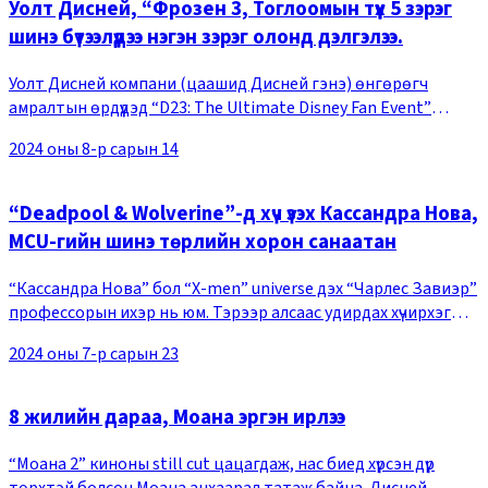
Уолт Дисней, “Фрозен 3, Тоглоомын түүх 5 зэрэг
шинэ бүтээлүүдээ нэгэн зэрэг олонд дэлгэлээ.
Уолт Дисней компани (цаашид Дисней гэнэ) өнгөрөгч
амралтын өрдүүдэд “D23: The Ultimate Disney Fan Event”
(цаашид D23 гэнэ)-ийг зохион байгуулж, кино, стриминг,
2024 оны 8-р сарын 14
theme park, cruise line, game зэрэг шинэ
“Deadpool & Wolverine”-д хүч үзэх Кассандра Нова,
MCU-гийн шинэ төрлийн хорон санаатан
“Кассандра Нова” бол “X-men” universe дэх “Чарлес Завиэр”
профессорын ихэр нь юм. Тэрээр алсаас удирдах хүчирхэг
чадвараар “Wolverine”-ийг маш чөлөөтэй хөдөлгөөд
2024 оны 7-р сарын 23
зогсохгүй алсаас мэдрэх онцгой чадвара
8 жилийн дараа, Моана эргэн ирлээ
“Моана 2” киноны still cut цацагдаж, нас биед хүрсэн дүр
төрхтэй болсон Моана анхаарал татаж байна. Дисней