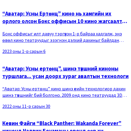
“Аватар: Усны Ертөнц” кино нь хамгийн их
орлого олсон Бокс оффисын 10 кино жагсаалтад
бичигдлээ.
Бокс оффисыг илт давуу тэргүүлэн 1-р байраа хадгалж, энэ
өвөл кино театруудыг эзэгнэн дэлхий дахиныг байлдан
дагуулж байгаа “Аватар: Усны Ертөнц” кино дэлхийн зах
2023 оны 1-р сарын 6
зээлээс 1.5 тэрбум долларын орлого ол
“Аватар: Усны ертөнц”, шинэ түвшний киноны
туршлага... усан доорх зураг авалтын технологи
“Аватар: Усны ертөнц” кино шинэ үеийн технологиор дахин
шинэ түвшнийг бий болгоно. 2009 онд кино театруудад 3D
дүрслэлээр гарч, тэсрэлт хийсэн “Аватар” кино энэ удаад
2022 оны 11-р сарын 30
“Аватар: Усны Ертөнц”-т HFR(High
Кевин Файги “Black Panther: Wakanda Forever”