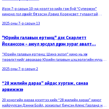
Ирэх 7-р сарын 10-нд нээлтээ хийх гэж буй “Супермэн”
кинонд гол дүрийг бүтээсэн Дэвид Коренсвет тулаантай
хэсгийн бэлтгэл сургуулийн ард хэрхэн гарснаа ярьжээ. Энэ
2025 оны 7-р сарын 13
зун кинотеатруудын дэлгэцийг итгэл н
"Юрийн галавын ертөнц" дэх Скарлетт
Йоханссон – аюул эрсдэл дүүрэн зураг авалт…
"Юрийн галавын ертөнц: Шинэ эхлэл" кино нь хүн
төрөлхтнийг аврахаар Юрийн галавын цэцэрлэгийн нууц
судалгааны лаборатори байрлаж байсан дэлхийн хамгийн
2025 оны 7-р сарын 2
аюултай арал дээр очсон Зора (Скарлетт Йоханссон
“28 жилийн дараа” айдас хургаж, санаа
арвижжээ
20 хоногийн дараа нээлтээ хийх “28 жилийн дараа” киног
найруулсан Дэнни Бойл, зохиолыг бичсэн Алекс Гарланд нар