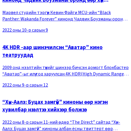
кинонд Чадвик Боузманы оронд өөр хүн
тоглуулахаас илүүтэйгээр ...”
Марвел студийн тэргүүн Кевин Файги MCU-ийн “Black
Panther: Wakanda Forever” кинонд Чадвик Боузманы оронд
тоглох жүжигчнийг сонгон шалгаруулаагүй талаар тайлбар
2022 оны 10-р сарын 9
өгчээ. Кевин Файги саяхан өгсөн “Empire”
4K HDR -аар шинэчилсэн “Аватар” кино
театруудад
2009 онд нээлтийн түүхийг шинээр бичсэн домогт блокбастер
“Аватар”-ыг илүү тод харуулсан 4K HDR(High Dynamic Range)-
ээр шинэчилсэн "Аватар 1" киноны нээлт олон утга учрыг
2022 оны 9-р сарын 12
агуулж байгаа ажээ. Энэхүү ши
“Хүн-Аалз: Буцах замгүй” киноны өөр нэгэн
хувилбар нээлтээ хийхээр болжээ
2022 оны 8-р сарын 11-ний өдөр “The Direct” сайтад “Хүн-
Аалз: Буцах замгүй” киноны албан ёсны твиттерт өөр