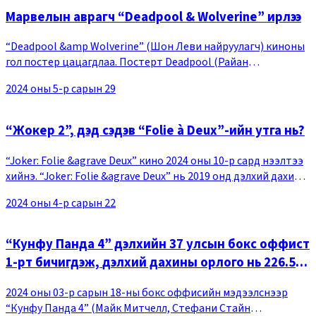
Марвелын аврагч “Deadpool & Wolverine” ирлээ
“Deadpool &amp Wolverine” (Шон Леви найруулагч) киноны
гол постер цацагдлаа. Постерт Deadpool (Райан
Рейнольдс), Wolverine (Хью Жэкман) хоёр биеийн тулаан
2024 оны 5-р сарын 29
хийж байгааг харуулсан нь анхаарал татаж байн
“Жокер 2”, дэд сэдэв “Folie à Deux”-ийн утга нь?
“Joker: Folie &agrave Deux” кино 2024 оны 10-р сард нээлтээ
хийнэ. “Joker: Folie &agrave Deux” нь 2019 онд дэлхий дахины
бокс оффисын 6-рт бичигдэж, дэлхий дахинаас 1 тэрбум
2024 оны 4-р сарын 22
долларын орлого олж, урьд
“Кунфу Панда 4” дэлхийн 37 улсын бокс оффист
1-рт бичигдэж, дэлхий дахины орлого нь 226.5
тэрбумыг давлаа
2024 оны 03-р сарын 18-ны бокс оффисийн мэдээлснээр
“Кунфу Панда 4” (Майк Митчелл, Стефани Стайн