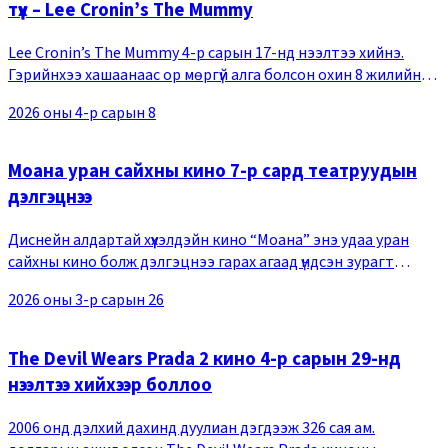
түүх – Lee Cronin’s The Mummy
Lee Cronin’s The Mummy 4-р сарын 17-нд нээлтээ хийнэ.
Гэрийнхээ хашаанаас ор мөргүй алга болсон охин 8 жилийн
дараа мумми болж эргэн ирснээр гэр бүл нь эртний хараалын
2026 оны 4-р сарын 8
дайрлагад өртөж байгаа тухай тус
Моана уран сайхны кино 7-р сард театруудын
дэлгэцнээ
Диснейн алдартай хүүхэлдэйн кино “Моана” энэ удаа уран
сайхны кино болж дэлгэцнээ гарах агаад үндсэн зурагт
хуудас, 2 дахь трэйлер нь цацагдлаа. Хүүхэлдэйн киноны
2026 оны 3-р сарын 26
өмнөх цувралууд нийтдээ 1.7 тэрбум до
The Devil Wears Prada 2 кино 4-р сарын 29-нд
нээлтээ хийхээр боллоо
2006 онд дэлхий дахинд дуулиан дэгдээж 326 сая ам.