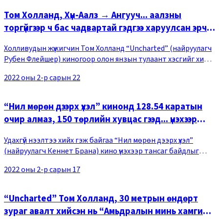
Том Холланд, Хүн-Аалз → Ангууч... аалзны
торгүйгээр ч бас чадвартай гэдгээ харуулсан эрч
хүч
Холливудын жүжигчин Том Холланд “Uncharted” (найруулагч
Рубен Флейшер) киногоор олон янзын тулаант хэсгийг хийн
гүйцэтгэж, Хүн-Аалзаас өөр дүрийг ч бас бүтээх чадвартай
2022 оны 2-р сарын 22
гэдгээ нотолжээ. “Uncharted” нь
“Нил мөрөн дээрх үхэл” кинонд 128.54 каратын
очир алмаз, 150 төрлийн хувцас гээд... үнэхээр
тансаг байдлыг харуулах ажээ
Удахгүй нээлтээ хийх гэж байгаа “Нил мөрөн дээрх үхэл”
(найруулагч Кеннет Брана) кино үнэхээр тансаг байдлыг
үзүүлнэ гэдгээ трейлэрээрээ харуулжээ. Харийн орон мэт
2022 оны 2-р сарын 17
Египетийн байгалийн үзэмж, сүрдмээр
“Uncharted” Том Холланд, 30 метрын өндөрт
зураг авалт хийсэн нь “Амьдралын минь хамгийн