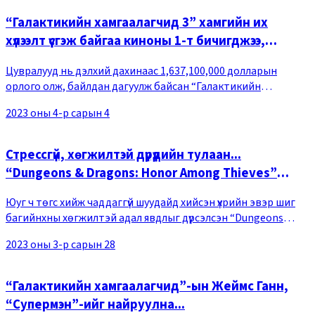
“Галактикийн хамгаалагчид 3” хамгийн их
хүлээлт үүсгэж байгаа киноны 1-т бичигджээ,
“Марвел дагуулах болно”
Цувралууд нь дэлхий дахинаас 1,637,100,000 долларын
орлого олж, байлдан дагуулж байсан “Галактикийн
хамгаалагчид” цуврал гайхалтайгаар эргэн ирж байгааг
2023 оны 4-р сарын 4
илтгэх “Галактикийн хамгаалагчид 3” кино үзэгчд
Стрессгүй, хөгжилтэй дүрүүдийн тулаан...
“Dungeons & Dragons: Honor Among Thieves”
кино
Юуг ч төгс хийж чаддаггүй шуудайд хийсэн үхрийн эвэр шиг
багийнхны хөгжилтэй адал явдлыг дүрсэлсэн “Dungeons
&amp Dragons: Honor Among Thieves” кино 2023 оны 03-р
2023 оны 3-р сарын 28
сарын 31-ний өдөр нээлтээ хийнэ. Асар
“Галактикийн хамгаалагчид”-ын Жеймс Ганн,
“Супермэн”-ийг найруулна...