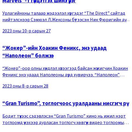
Marvels”-т гүйцэтгэх шинэ үүрэг
Урлагийнхны талаар мэдээлэл хүргэдэг “The Direct” сайтад
нийтэлснээр Сэмюэл Л.Жексоны бүтээсэн Ник Фюригийн дүр
Марвел студийн 5-р үеийн кинонд шинэ албан тушаалтай
2023 оны 10-р сарын 27
болсон байна. “The Marvels” кинонд
“Жокер”-ийн Хоакин Феникс, энэ удаад
“Наполеон” болжээ
“Жокер”-оор олны хүндлэл хүлээгээд байсан жүжигчин Хоакин
Феникс энэ удаад Наполеоны дүрд хувирчээ. “Наполеон”
киноны найруулагч Ридли Скотт “Empire” сэтгүүлийн
2023 оны 8-р сарын 28
ярилцлагын үеэр Хоакин Фениксийн жүжигл
“Gran Turismo”, тоглогчоос уралдааны нисгэгч рүү
Бодит түүхээс сэдэвлэсэн “Gran Turismo” кино нь ижил нэрт
тоглоомд үнэхээр дурласан тоглогч хөвгүүн видео тоглоомын
өөрийн аргыг машины уралдаанд бодитоор ашиглан