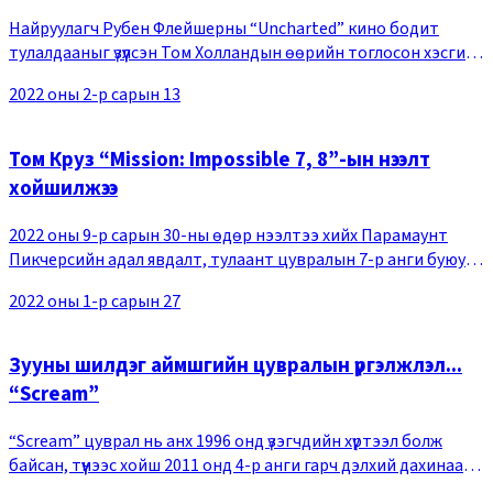
хүнд зураг авалт байсан” хэмээжээ
Найруулагч Рубен Флейшерны “Uncharted” кино бодит
тулалдааныг үзүүлсэн Том Холландын өөрийн тоглосон хэсгийг
анх удаа олон нийтэд дэлгэжээ. “Uncharted” нь дэлхийг
2022 оны 2-р сарын 13
өөрчлөх эрдэнэсийг хамгийн түрүүнд ол
Том Круз “Mission: Impossible 7, 8”-ын нээлт
хойшилжээ
2022 оны 9-р сарын 30-ны өдөр нээлтээ хийх Парамаунт
Пикчерсийн адал явдалт, тулаант цувралын 7-р анги буюу
“Mission: Impossible 7”-ын нээлт хойшилж 2023 оны 7-р сард
2022 оны 1-р сарын 27
боллоо. Үүний улмаас 2023 оны 7-р
Зууны шилдэг аймшгийн цувралын үргэлжлэл...
“Scream”
“Scream” цуврал нь анх 1996 онд үзэгчдийн хүртээл болж
байсан, түүнээс хойш 2011 онд 4-р анги гарч дэлхий дахинаас
нийт 680 сая долларын орлого олж, үзэгчдийн хайр