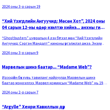
найруулагч) кино Умард Америкийн бокс оффист 2 долоо
2024 оны 3-р сарын 19
хоногийн турш 1-р байрт бичигдсэн ба орлого нь 107
“Хий Үзэгдлийн Ангуучид: Мөсөн Хот”, 2024 оны
04 сарын 12-ны өдөр нээлтээ хийнэ... анхны гишүүд
ч бас тогложээ
“Ghostbusters” цувралын 4 дэх бүтээл мөн “Хий Үзэгдлийн
Ангуучид: Сэргэн Мандалт” киноны үргэлжлэл ажээ. Энэхүү
бүтээлд Спенглерийн гэр бүл Оклахома мужийн
2024 оны 3-р сарын 9
Саммервиллээс явж бүх түүхийн эхлэл болсон Н
Марвелын шинэ баатар... “Madame Web”?
Ирээдүйн бүх хувь тавиланг найруулах Марвелын шинэ
баатар мэндэллээ. Марвел комиксын “Madame Web” нь 1980
онд анх гарч, ирээдүйг зөгнөх чадвартай, хүчирхэг сэтгэлийн
2024 оны 2-р сарын 7
хүч чадвараар Хүн-Аалзын ертөнцийг
“Argylle” Хенри Кавиллын дүр