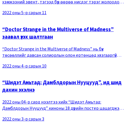
хэмжээний эвент, тэгээд бүр өөрөө нисдэг тэрэг жолоодон
ирж буй түүхэнд байгаагүй үзүүлбэрийг үзүүлжээ. “Топ Ган: Маверик”
2022 оны 5-р сарын 11
нь саяхан Америкт урьд х
“Doctor Strange in the Multiverse of Madness”
заавал үзэх шалтгаан
“Doctor Strange in the Multiverse of Madness” нь бүх
төсөөллийг давсан солиорлын олон ертөнцөд хязгааргүй
үргэлжлэх хэмжээсний хагарал, ээдрээтэй цаг хугацааны
2022 оны 4-р сарын 10
орон зайг дүрсэлсэн аймшгийн блокбастер
“Шидэт Амьтад: Дамблдорын Нууцууд”, ид шид
дахин эхэлнэ
2022 оны 04-р сард нээлтээ хийх “Шидэт Амьтад:
Дамблдорын Нууцууд” киноны 18 дүрийн постер цацагджээ.
Дамблдорын арми, Гриндевальдын албатууд, улс орнуудыг
2022 оны 3-р сарын 3
төлөөлөх ид шидтэнүүд гээд сонирхол ихээр та