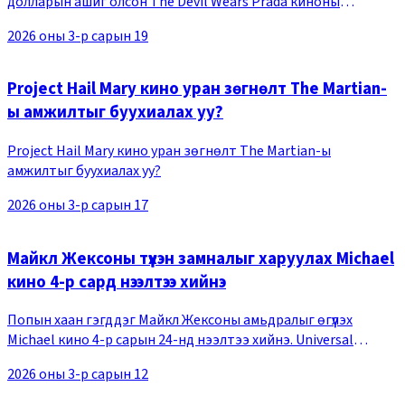
долларын ашиг олсон The Devil Wears Prada киноны
дараагийн анги The Devil Wears Prada 2 энэ оны 4-р сарын
2026 оны 3-р сарын 19
29-нд нээлтээ хийхээр албан ёсоор товлолоо.
Project Hail Mary кино уран зөгнөлт The Martian-
ы амжилтыг буухиалах уу?
Project Hail Mary кино уран зөгнөлт The Martian-ы
амжилтыг буухиалах уу?
2026 оны 3-р сарын 17
Майкл Жексоны түүхэн замналыг харуулах Michael
кино 4-р сард нээлтээ хийнэ
Попын хаан гэгддэг Майкл Жексоны амьдралыг өгүүлэх
Michael кино 4-р сарын 24-нд нээлтээ хийнэ. Universal
Pictures компани одоогийн байдлаар тизер зурагт хуудас,
2026 оны 3-р сарын 12
тизер трэйлерийг олонд дэлгэжээ.Майкл Ж