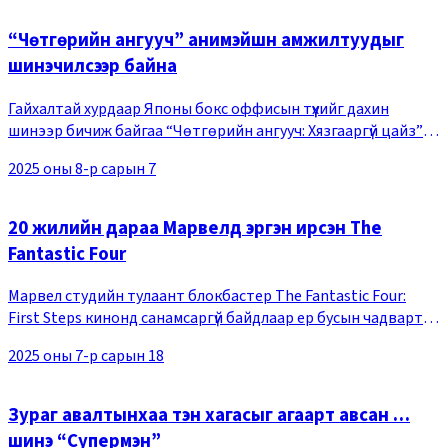
“Чөтгөрийн ангууч” анимэйшн амжилтуудыг
шинэчилсээр байна
Гайхалтай хурдаар Японы бокс оффисын түүхийг дахин
шинээр бичиж байгаа “Чөтгөрийн ангууч: Хязгааргүй цайз”
анимэйшн 9-р сарын 12-нд Монголд нээлтээ хийнэ.Готогэ
2025 оны 8-р сарын 7
Коёохарүгийн 220 сая хувь борлуулагдсан
20 жилийн дараа Марвелд эргэн ирсэн The
Fantastic Four
Марвел студийн тулаант блокбастер The Fantastic Four:
First Steps кинонд санамсаргүй байдлаар ер бусын чадвартай
болцгоосон сансрын нисэгч дөрвөн хүн буюу Гайхамшигт
2025 оны 7-р сарын 18
дөрөв гараг ертөнцийг залгин сүйтг
Зураг авалтынхаа тэн хагасыг агаарт авсан …
шинэ “Супермэн”