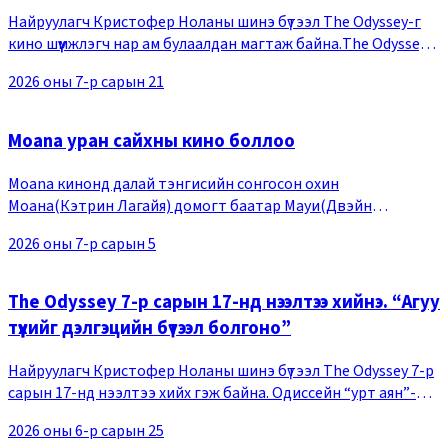
Найруулагч Кристофер Ноланы шинэ бүтээл The Odyssey-г
кино шүүмжлэгч нар ам булаалдан магтаж байна.The Odyssey
бол Эртний Грекийн найрагч Хомерын туульсаас сэдэвлэн
2026 оны 7-р сарын 21
бүтээсэн кино бөгөөд Кристофер Нола
Moana уран сайхны кино боллоо
Moana кинонд далай тэнгисийн сонгосон охин
Моана(Кэтрин Лагайя) домогт баатар Мауи(Двэйн
Жонсон)-тай цуг, хараагдсан арлыг аврахаар нууцлаг
2026 оны 7-р сарын 5
далайн аянд гарч байгаа тухай өгүүлдэг бөгөөд, Moana хүүхэлд
The Odyssey 7-р сарын 17-нд нээлтээ хийнэ. “Агуу
түүхийг дэлгэцийн бүтээл болгоно”
Найруулагч Кристофер Ноланы шинэ бүтээл The Odyssey 7-р
сарын 17-нд нээлтээ хийх гэж байна. Одиссейн “урт аян”-ыг
харуулсан бичлэг дэлгэгдлээ. Кинонд эртний Грекийн
2026 оны 6-р сарын 25
домогт баатар Одиссейн эх нутгаа зо