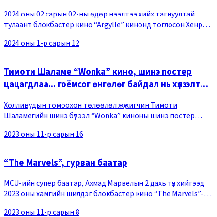
2024 оны 02 сарын 02-ны өдөр нээлтээ хийх тагнуултай
тулаант блокбастер кино “Argylle” кинонд тоглосон Хенри
Кавилл, Жон Сина, Дуа Липа гээд киноны дүрүүдийн постер
2024 оны 1-р сарын 12
олон нийтэд цацагджээ. Олон нийтэд
Тимоти Шаламе “Wonka” кино, шинэ постер
цацагдлаа... гоёмсог өнгөлөг байдал нь хүлээлт
үүсгэж байна
Холливудын томоохон төлөөлөл жүжигчин Тимоти
Шаламегийн шинэ бүтээл “Wonka” киноны шинэ постер
цацагдаж, үзэгчдийн анхаарлыг татаад байна. Тус бүтээл нь
2023 оны 11-р сарын 16
Роалд Далын “Charlie and the Chocolate Factory”
“The Marvels”, гурван баатар
MCU-ийн супер баатар, Ахмад Марвелын 2 дахь түүх хийгээд
2023 оны хамгийн шилдэг блокбастер кино “The Marvels”-т
гурван баатар нэгдэж, хамтдаа өсөн дэвждэг тухай
2023 оны 11-р сарын 8
өгүүлдгээрээ өмнөх ангиасаа ялгаатай.