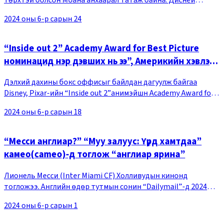
“Моана 2”-ын still cut-ыг олон нийтэд цацжээ. Диснейгээс
2024 оны 6-р сарын 24
мэдээлэхдээ, зурагтай хамт “Ирэх 11-
“Inside out 2” Academy Award for Best Picture
номинацид нэр дэвших нь ээ”, Америкийн хэвлэл
мэдээллийнхэн магтацгаав
Дэлхий дахины бокс оффисыг байлдан дагуулж байгаа
Disney, Pixar-ийн “Inside out 2”анимэйшн Academy Award for
Best Picture номинацид нэр дэвшинэ гэсэн урьдчилсан
2024 оны 6-р сарын 18
төлөв гарчээ.Variety 2024 оны 06-р сары
“Месси англиар?” “Муу залуус: Үүрд хамтдаа”
камео(cameo)-д тоглож “англиар ярина”
Лионель Месси (Inter Miami CF) Холливудын кинонд
тогложээ. Английн өдөр тутмын сонин “Dailymail”-д 2024
оны 5-р сарын 28-ны өдөр Вилл Смит, Мартин Лоуренс нар
2024 оны 6-р сарын 1
гол дүрд нь тоглосон инээдмийн тулаант “М