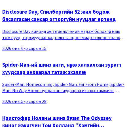
Disclosure Day, Спилбергийн 52 жил бодож
бясалгасан сансар огторгуйн нууцлаг ертөнц
Disclosure Day кинонд хүн төрөлхтөний мэдэж болохгүй маш
том нууц, тэрхүү нууцыг хадгалсны эцэст ямар төлөөс төлөх
болж байгааг өгүүлнэ. Спилбергийн бичсэн 52 хуудас
2026 оны 6-р сарын 15
санаанаас сэдэвлэн, Jurassic Park
Spider-Man-ий шинэ анги, нүүрээ халхалсан зурагт
хуудсаар анхаарал татаж эхэллээ
Spider-Man: Homecoming, Spider-Man: Far From Home, Spider-
Man: No Way Home цуврал ангиудаараа ихээхэн амжилт
олсон хүн аалзын шинэ түүхийг өгүүлэх кино тун удахгүй нээлтээ
2026 оны 5-р сарын 28
хийх гэж байна. &nbsp;Саяхан
Кристофер Ноланы шинэ бүтээл The Odyssey
киног жүжигчин Том Холланд “Хамгийн