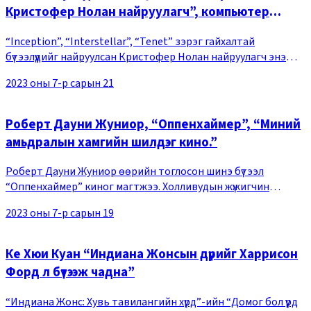
Кристофер Нолан найруулагч”, компьютер
графикгүй бүтээгдсэн “Оппенхаймер”
“Inception”, “Interstellar”, “Tenet” зэрэг гайхалтай
бүтээлүүдийг найруулсан Кристофер Нолан найруулагч энэ
удаад ямар ч компьютер график ашиглалгүйгээр өндөр
2023 оны 7-р сарын 21
нарийвчлалтай зураг авалттай блокбастер к
Роберт Дауни Жуниор, “Оппенхаймер”, “Миний
амьдралын хамгийн шилдэг кино.”
Роберт Дауни Жуниор өөрийн тоглосон шинэ бүтээл
“Оппенхаймер” киног магтжээ. Холливудын жүжигчин
Роберт Дауни Жуниор саяхан өгсөн нэгэн ярилцлагадаа
2023 оны 7-р сарын 19
Кристофер Нолан найруулагчийн “Оппенхаймер” киног м
Ке Хюи Куан “Индиана Жонсын дүрийг Харрисон
Форд л бүтээж чадна”
“Индиана Жонс: Хувь тавилангийн хүрд”-ийн “Домог бол үүрд