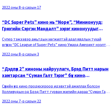
хувилбарын нээлт хийнэ гэж нийтэлсэн байна. “Хүн-Аалз:
2022 оны 8-р сарын 17
Буцах замгүй” киноны өөр нэгэн хувилба
“DC Super Pets” кино нь “Nope”, “Минионууд:
Грюгийн Сэргэн Мандалт” зэрэг кинонуудыг
ардаа орхин Умард Америкийн бокс оффист 1-
Супер тэжээвэр амьтдын хөгжилтэй адал явдлын тухай
рт бичигдлээ
өгүүлэх “DC League of Super Pets” кино Умард Америкт нээлтээ
хийсэн эхний долоо хоногтоо бокс оффисын 1-рт бичигдэж,
2022 оны 8-р сарын 3
нээлтийн эхний долоо хоногтоо 23
“Дэдпүл 2” киноны найруулагч, Брэд Питт нарын
хамтарсан “Суман Галт Тэрэг” бүх кино
театруудын дэлгэцнээ гарна
Сүүлийн үед кино продюсероор идэвхтэй ажиллах болсон
Холливудын од Брэд Питт гурван жилийн дараа “Суман Галт
Тэрэг” киногоор өргөн дэлгэцнээ гарах боллоо. Тус кино нь
2022 оны 7-р сарын 22
захиалгат даалгавар биелүүлэхийн