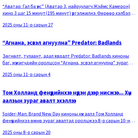
“Аватар: Гал ба үнс” (Аватар 3, найруулагч Жэймс Камерон)
кино 3 цаг 15 минут(195 минут) үргэлжилнэ. Өөрөөр хэлбэл
цуврал дотроо хамгийн урт нь. Өнгөрсөн жил 3 цаг 12
2025 оны 11-р сарын 27
минут(192 минут) үргэлжилдгээрээ
“Агнана, эсвэл агнуулна” Predator: Badlands
Зөгнөлт, тулаант, адал явдалт Predator: Badlands киноны
баг, жүжигчдийн оролцсон “Агнана, эсвэл агнуулна” зураг
авалтын бичлэг цацагдлаа.Predator: Badlands кинонд
2025 оны 11-р сарын 4
амьтай бүхний амийг залгигч Үхлийн ну
Том Холланд фенүүдийнхээ нүдэн дээр нисжээ... Хүн
аалзын зураг авалт эхэллээ
Spider-Man: Brand New Day киноны хүн аалз Том Холланд
фенүүдийнхээ өмнө зураг авалтад оролцжээ.8-р сарын 10-ны
өдөр Sony Pictures компаниас "Day one back in the suit. The
2025 оны 8-р сарын 20
story continues with #SpiderM