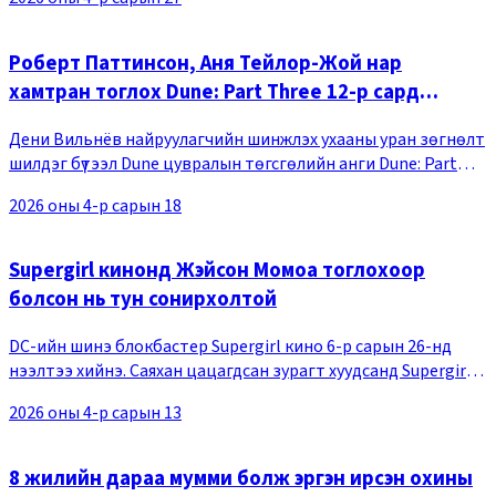
(Мерил Стрип), 20 жил
Роберт Паттинсон, Аня Тейлор-Жой нар
хамтран тоглох Dune: Part Three 12-р сард
нээлтээ хийнэ
Дени Вильнёв найруулагчийн шинжлэх ухааны уран зөгнөлт
шилдэг бүтээл Dune цувралын төгсгөлийн анги Dune: Part
Three 2026 оны 12-р сарын 18-нд нээлтээ хийхээр болжээ.
2026 оны 4-р сарын 18
Кино үйлдвэрлэгчийн зүгээс саяхан
Supergirl кинонд Жэйсон Момоа тоглохоор
болсон нь тун сонирхолтой
DC-ийн шинэ блокбастер Supergirl кино 6-р сарын 26-нд
нээлтээ хийнэ. Саяхан цацагдсан зурагт хуудсанд Supergirl-
ийн дүр төрхийг хүчтэй сэтгэгдэл төрүүлэхүйц
2026 оны 4-р сарын 13
буулгажээ.Superman, Supergirl хоёрыг бэлгэд
8 жилийн дараа мумми болж эргэн ирсэн охины