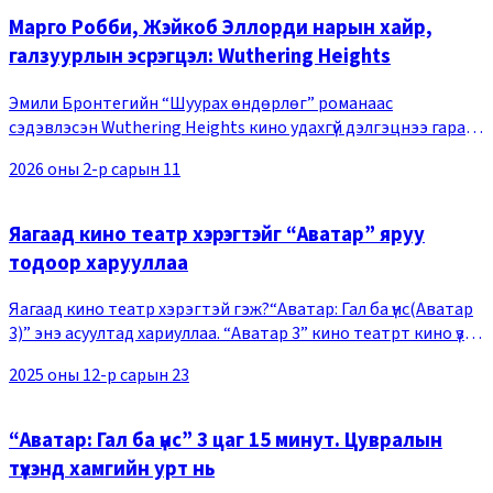
Марго Робби, Жэйкоб Эллорди нарын хайр,
галзуурлын эсрэгцэл: Wuthering Heights
Эмили Бронтегийн “Шуурах өндөрлөг” романаас
сэдэвлэсэн Wuthering Heights кино удахгүй дэлгэцнээ гарах
гэж байна. 2-р сарын 13-нд нээлтээ хийх тус кинонд алс зэлүүд
2026 оны 2-р сарын 11
Йоркшир дахь сууцанд хувь тавилангаа
Яагаад кино театр хэрэгтэйг “Аватар” яруу
тодоор харууллаа
Яагаад кино театр хэрэгтэй гэж?“Аватар: Гал ба үнс(Аватар
3)” энэ асуултад хариуллаа. “Аватар 3” кино театрт кино үзэх
яагаад чухлыг уртаас урт 3 цагийн турш танд нотолно.
2025 оны 12-р сарын 23
Товчхондоо энэ бол технологи
“Аватар: Гал ба үнс” 3 цаг 15 минут. Цувралын
түүхэнд хамгийн урт нь