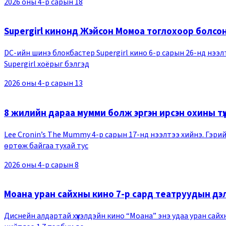
2026 оны 4-р сарын 18
Supergirl кинонд Жэйсон Момоа тоглохоор болсо
DC-ийн шинэ блокбастер Supergirl кино 6-р сарын 26-нд нээлтэ
Supergirl хоёрыг бэлгэд
2026 оны 4-р сарын 13
8 жилийн дараа мумми болж эргэн ирсэн охины түүх
Lee Cronin’s The Mummy 4-р сарын 17-нд нээлтээ хийнэ. Гэри
өртөж байгаа тухай тус
2026 оны 4-р сарын 8
Моана уран сайхны кино 7-р сард театруудын дэл
Диснейн алдартай хүүхэлдэйн кино “Моана” энэ удаа уран сайхн