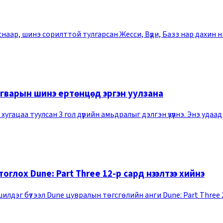
наар, шинэ сорилттой тулгарсан Жесси, Вүди, Базз нар дахин н
агварын шинэ ертөнцөд эргэн уулзана
г хугацаа туулсан 3 гол дүрийн амьдралыг дэлгэн үзүүлнэ. Энэ у
глох Dune: Part Three 12-р сард нээлтээ хийнэ
лдэг бүтээл Dune цувралын төгсгөлийн анги Dune: Part Three 