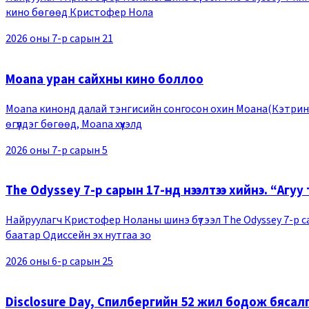
кино бөгөөд Кристофер Нола
2026 оны 7-р сарын 21
Moana уран сайхны кино боллоо
Moana кинонд далай тэнгисийн сонгосон охин Моана(Кэтрин Л
өгүүлдэг бөгөөд, Moana хүүхэлд
2026 оны 7-р сарын 5
The Odyssey 7-р сарын 17-нд нээлтээ хийнэ. “Агуу т
Найруулагч Кристофер Ноланы шинэ бүтээл The Odyssey 7-р са
баатар Одиссейн эх нутгаа зо
2026 оны 6-р сарын 25
Disclosure Day, Спилбергийн 52 жил бодож бясал