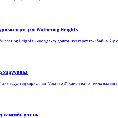
рлын эсрэгцэл: Wuthering Heights
hering Heights кино удахгүй дэлгэцнээ гарах гэж байна. 2-р с
ор харууллаа
” энэ асуултад хариуллаа. “Аватар 3” кино театрт кино үзэх яа
нд хамгийн урт нь