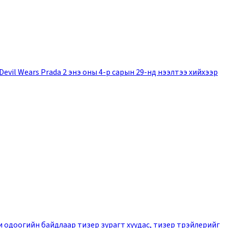
evil Wears Prada 2 энэ оны 4-р сарын 29-нд нээлтээ хийхээр
ни одоогийн байдлаар тизер зурагт хуудас, тизер трэйлерийг