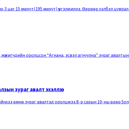
ино 3 цаг 15 минут(195 минут) үргэлжилнэ. Өөрөөр хэлбэл цувра
, жүжигчдийн оролцсон “Агнана, эсвэл агнуулна” зураг авалтын
аалзын зураг авалт эхэллээ
ийнхээ өмнө зураг авалтад оролцжээ.8-р сарын 10-ны өдөр Sony P