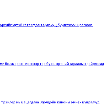
рхийг хүчтэй сэтгэгдэл төрүүлэхүйц буулгажээ.Superman,
мми болж эргэн ирснээр гэр бүл нь эртний хараалын дайрлагад
ь трэйлер нь цацагдлаа. Хүүхэлдэйн киноны өмнөх цувралууд