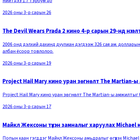
нийтдээ 1.7 тэрбум до
2026 оны 3-р сарын 26
The Devil Wears Prada 2 кино 4-р сарын 29-нд нээл
2006 онд дэлхий дахинд дуулиан дэгдээж 326 сая ам. долларын
албан ёсоор товлолоо.
2026 оны 3-р сарын 19
Project Hail Mary кино уран зөгнөлт The Martian-
Project Hail Mary кино уран зөгнөлт The Martian-ы амжилтыг 
2026 оны 3-р сарын 17
Майкл Жексоны түүхэн замналыг харуулах Michael к
Попын хаан гэгддэг Майкл Жексоны амьдралыг өгүүлэх Michael 