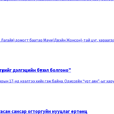
агайя) домогт баатар Мауи(Двэйн Жонсон)-тай цуг, хараагдса
үүхийг дэлгэцийн бүтээл болгоно”
рын 17-нд нээлтээ хийх гэж байна. Одиссейн “урт аян”-ыг хар
гасан сансар огторгуйн нууцлаг ертөнц