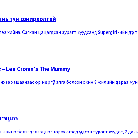
н нь тун сонирхолтой
э хийнэ. Саяхан цацагдсан зурагт хуудсанд Supergirl-ийн дүр тө
 – Lee Cronin’s The Mummy
йнхээ хашаанаас ор мөргүй алга болсон охин 8 жилийн дараа му
гэцнээ
ы кино болж дэлгэцнээ гарах агаад үндсэн зурагт хуудас, 2 дах