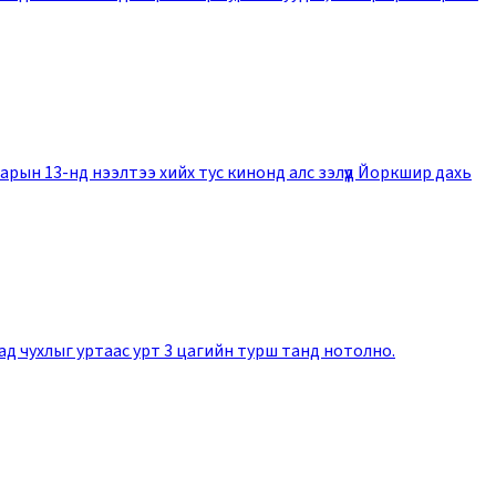
арын 13-нд нээлтээ хийх тус кинонд алс зэлүүд Йоркшир дахь
гаад чухлыг уртаас урт 3 цагийн турш танд нотолно.