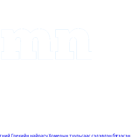
ртний Грекийн найрагч Хомерын туульсаас сэдэвлэн бүтээсэн