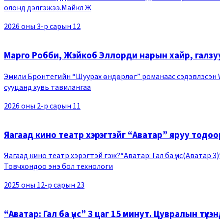
олонд дэлгэжээ.Майкл Ж
2026 оны 3-р сарын 12
Марго Робби, Жэйкоб Эллорди нарын хайр, галзуу
Эмили Бронтегийн “Шуурах өндөрлөг” романаас сэдэвлэсэн Wut
сууцанд хувь тавилангаа
2026 оны 2-р сарын 11
Яагаад кино театр хэрэгтэйг “Аватар” яруу тодо
Яагаад кино театр хэрэгтэй гэж?“Аватар: Гал ба үнс(Аватар 3)
Товчхондоо энэ бол технологи
2025 оны 12-р сарын 23
“Аватар: Гал ба үнс” 3 цаг 15 минут. Цувралын түүхэ