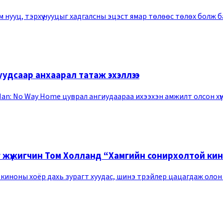
 нууц, тэрхүү нууцыг хадгалсны эцэст ямар төлөөс төлөх болж ба
 хуудсаар анхаарал татаж эхэллээ
n: No Way Home цуврал ангиудаараа ихээхэн амжилт олсон хүн аа
 жүжигчин Том Холланд “Хамгийн сонирхолтой кино
иноны хоёр дахь зурагт хуудас, шинэ трэйлер цацагдаж олон о