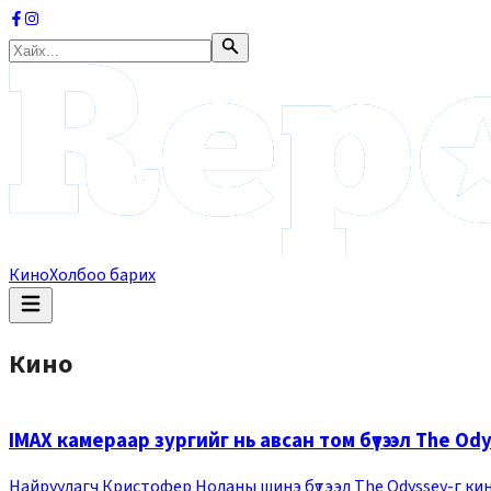
Кино
Холбоо барих
Кино
IMAX камераар зургийг нь авсан том бүтээл The Ody
Найруулагч Кристофер Ноланы шинэ бүтээл The Odyssey-г кин