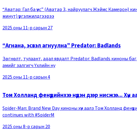
“Аватар: Гал ба үнс” (Аватар 3, найруулагч Жэймс Камерон) к
минут) үргэлжилдгээрээ
2025 оны 11-р сарын 27
“Агнана, эсвэл агнуулна” Predator: Badlands
Зөгнөлт, тулаант, адал явдалт Predator: Badlands киноны баг
амийг залгигч Үхлийн ну
2025 оны 11-р сарын 4
Том Холланд фенүүдийнхээ нүдэн дээр нисжээ... Хүн 
Spider-Man: Brand New Day киноны хүн аалз Том Холланд фенүүд
continues with #SpiderM
2025 оны 8-р сарын 20