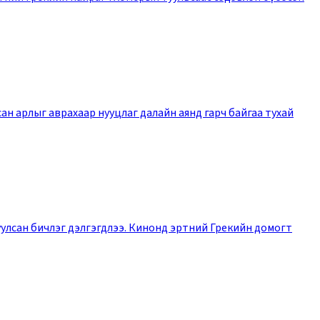
н арлыг аврахаар нууцлаг далайн аянд гарч байгаа тухай
уулсан бичлэг дэлгэгдлээ. Кинонд эртний Грекийн домогт