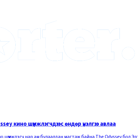
ssey кино шүүмжлэгчдээс өндөр үнэлгээ авлаа
о шүүмжлэгч нар ам булаалдан магтаж байна.The Odyssey бол Э