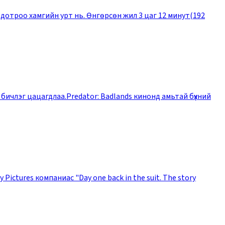
л дотроо хамгийн урт нь. Өнгөрсөн жил 3 цаг 12 минут(192
 бичлэг цацагдлаа.Predator: Badlands кинонд амьтай бүхний
ictures компаниас "Day one back in the suit. The story