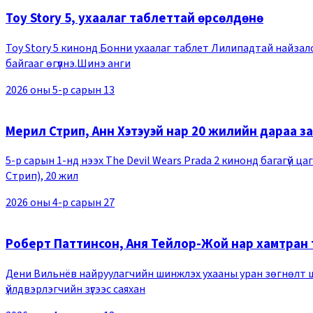
Toy Story 5, ухаалаг таблеттай өрсөлдөнө
Toy Story 5 кинонд Бонни ухаалаг таблет Лилипадтай найзалс
байгааг өгүүлнэ.Шинэ анги
2026 оны 5-р сарын 13
Мерил Стрип, Анн Хэтэуэй нар 20 жилийн дараа з
5-р сарын 1-нд нээх The Devil Wears Prada 2 кинонд багагүй ца
Стрип), 20 жил
2026 оны 4-р сарын 27
Роберт Паттинсон, Аня Тейлор-Жой нар хамтран то
Дени Вильнёв найруулагчийн шинжлэх ухааны уран зөгнөлт ши
үйлдвэрлэгчийн зүгээс саяхан