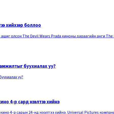
тээ хийхээр боллоо
 ашиг олсон The Devil Wears Prada киноны дараагийн анги The D
ы амжилтыг буухиалах уу?
буухиалах уу?
ино 4-р сард нээлтээ хийнэ
кино 4-р сарын 24-нд нээлтээ хийнэ. Universal Pictures компа