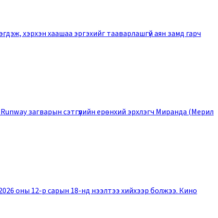
эгдэж, хэрхэн хаашаа эргэхийг тааварлашгүй аян замд гарч
даад Runway загварын сэтгүүлийн ерөнхий эрхлэгч Миранда (Мерил
2026 оны 12-р сарын 18-нд нээлтээ хийхээр болжээ. Кино