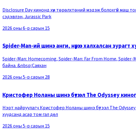
Disclosure Day кинонд хүн төрөлхтөний мэдэж болохгүй маш том
сэдэвлэн, Jurassic Park
2026 оны 6-р сарын 15
Spider-Man-ий шинэ анги, нүүрээ халхалсан зурагт
Spider-Man: Homecoming, Spider-Man: Far From Home, Spider-Ma
байна. &nbsp;Саяхан
2026 оны 5-р сарын 28
Кристофер Ноланы шинэ бүтээл The Odyssey киног
Нэрт найруулагч Кристофер Ноланы шинэ бүтээл The Odyssey к
хуудсанд асар том гал дөл
2026 оны 5-р сарын 15