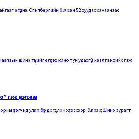
йгааг өгүүлнэ. Спилбергийн бичсэн 52 хуудас санаанаас
лзын шинэ түүхийг өгүүлэх кино тун удахгүй нээлтээ хийх гэж
” гэж үнэлжээ
рны үзэгчид улам бүр догдлон хүлээсээр. &nbsp;Шинэ зурагт