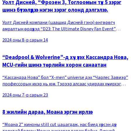
Уолт Дисней, “Фрозен 3, Тоглоомын түүх 5 зэрэг
шинэ бүтээлүүдээ нэгэн зэрэг олонд дэлгэлээ.
Уолт Дисней компани (цаашид Дисней гэнэ) өнгөрөгч
амралтын өрдүүдэд “D23: The Ultimate Disney Fan Event”
(цаашид D23 гэнэ)-ийг зохион байгуулж, кино, стриминг,
2024 оны 8-р сарын 14
theme park, cruise line, game зэрэг шинэ
“Deadpool & Wolverine”-д хүч үзэх Кассандра Нова,
MCU-гийн шинэ төрлийн хорон санаатан
“Кассандра Нова” бол “X-men” universe дэх “Чарлес Завиэр”
профессорын ихэр нь юм. Тэрээр алсаас удирдах хүчирхэг
чадвараар “Wolverine”-ийг маш чөлөөтэй хөдөлгөөд
2024 оны 7-р сарын 23
зогсохгүй алсаас мэдрэх онцгой чадвара
8 жилийн дараа, Моана эргэн ирлээ
“Моана 2” киноны still cut цацагдаж, нас биед хүрсэн дүр
төрхтэй болсон Моана анхаарал татаж байна. Дисней