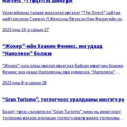
Marvels”-т гүйцэтгэх шинэ үүрэг
Урлагийнхны талаар мэдээлэл хүргэдэг “The Direct” сайтад
нийтэлснээр Сэмюэл Л.Жексоны бүтээсэн Ник Фюригийн дүр
Марвел студийн 5-р үеийн кинонд шинэ албан тушаалтай
2023 оны 10-р сарын 27
болсон байна. “The Marvels” кинонд
“Жокер”-ийн Хоакин Феникс, энэ удаад
“Наполеон” болжээ
“Жокер”-оор олны хүндлэл хүлээгээд байсан жүжигчин Хоакин
Феникс энэ удаад Наполеоны дүрд хувирчээ. “Наполеон”
киноны найруулагч Ридли Скотт “Empire” сэтгүүлийн
2023 оны 8-р сарын 28
ярилцлагын үеэр Хоакин Фениксийн жүжигл
“Gran Turismo”, тоглогчоос уралдааны нисгэгч рүү
Бодит түүхээс сэдэвлэсэн “Gran Turismo” кино нь ижил нэрт
тоглоомд үнэхээр дурласан тоглогч хөвгүүн видео тоглоомын
өөрийн аргыг машины уралдаанд бодитоор ашиглан