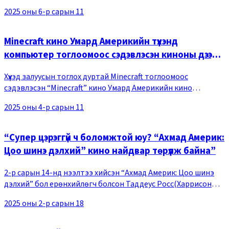
киноны үйл явдлыг хэрхэн харуулах тухай, бас халдвар авсан
2025 оны 6-р сарын 11
хүмүүсийн онцлог зэрэг сонирх
Minecraft кино Умард Америкийн түүхэнд
компьютер тоглоомоос сэдэвлэсэн киноны дээд
амжилтыг эвдлээ
Хүүхэд залуусын тоглох дуртай Minecraft тоглоомоос
сэдэвлэсэн “Minecraft” кино Умард Америкийн кино
урлагийн түүхэнд компьютер тоглоомын сэдэвт кинонууд
2025 оны 4-р сарын 11
дундаа дээд амжилт тогтоолоо. Box Office Mojo с
“Супер цэрэггүй ч боломжтой юу? “Ахмад Америк:
Цоо шинэ дэлхий” кино найдвар төрүүлж байна”
2-р сарын 14-нд нээлтээ хийсэн “Ахмад Америк: Цоо шинэ
дэлхий” бол ерөнхийлөгч болсон Таддеус Росс(Харрисон
Форд)-той Сэм Уилсон эргэн нэгдсэний дараа, бүх дэлхийг
2025 оны 2-р сарын 18
эрхэндээ оруулах гэсэн хорон санаа т