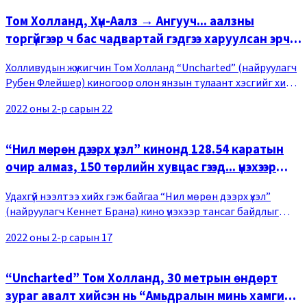
Том Холланд, Хүн-Аалз → Ангууч... аалзны
торгүйгээр ч бас чадвартай гэдгээ харуулсан эрч
хүч
Холливудын жүжигчин Том Холланд “Uncharted” (найруулагч
Рубен Флейшер) киногоор олон янзын тулаант хэсгийг хийн
гүйцэтгэж, Хүн-Аалзаас өөр дүрийг ч бас бүтээх чадвартай
2022 оны 2-р сарын 22
гэдгээ нотолжээ. “Uncharted” нь
“Нил мөрөн дээрх үхэл” кинонд 128.54 каратын
очир алмаз, 150 төрлийн хувцас гээд... үнэхээр
тансаг байдлыг харуулах ажээ
Удахгүй нээлтээ хийх гэж байгаа “Нил мөрөн дээрх үхэл”
(найруулагч Кеннет Брана) кино үнэхээр тансаг байдлыг
үзүүлнэ гэдгээ трейлэрээрээ харуулжээ. Харийн орон мэт
2022 оны 2-р сарын 17
Египетийн байгалийн үзэмж, сүрдмээр
“Uncharted” Том Холланд, 30 метрын өндөрт
зураг авалт хийсэн нь “Амьдралын минь хамгийн