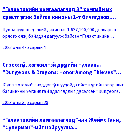
“Галактикийн хамгаалагчид 3” хамгийн их
хүлээлт үүсгэж байгаа киноны 1-т бичигджээ,
“Марвел дагуулах болно”
Цувралууд нь дэлхий дахинаас 1,637,100,000 долларын
орлого олж, байлдан дагуулж байсан “Галактикийн
хамгаалагчид” цуврал гайхалтайгаар эргэн ирж байгааг
2023 оны 4-р сарын 4
илтгэх “Галактикийн хамгаалагчид 3” кино үзэгчд
Стрессгүй, хөгжилтэй дүрүүдийн тулаан...
“Dungeons & Dragons: Honor Among Thieves”
кино
Юуг ч төгс хийж чаддаггүй шуудайд хийсэн үхрийн эвэр шиг
багийнхны хөгжилтэй адал явдлыг дүрсэлсэн “Dungeons
&amp Dragons: Honor Among Thieves” кино 2023 оны 03-р
2023 оны 3-р сарын 28
сарын 31-ний өдөр нээлтээ хийнэ. Асар
“Галактикийн хамгаалагчид”-ын Жеймс Ганн,
“Супермэн”-ийг найруулна...