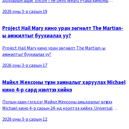
долларын ашиг олсон The Devil Wears Prada киноны
дараагийн анги The Devil Wears Prada 2 энэ оны 4-р сарын
2026 оны 3-р сарын 19
29-нд нээлтээ хийхээр албан ёсоор товлолоо.
Project Hail Mary кино уран зөгнөлт The Martian-
ы амжилтыг буухиалах уу?
Project Hail Mary кино уран зөгнөлт The Martian-ы
амжилтыг буухиалах уу?
2026 оны 3-р сарын 17
Майкл Жексоны түүхэн замналыг харуулах Michael
кино 4-р сард нээлтээ хийнэ
Попын хаан гэгддэг Майкл Жексоны амьдралыг өгүүлэх
Michael кино 4-р сарын 24-нд нээлтээ хийнэ. Universal
Pictures компани одоогийн байдлаар тизер зурагт хуудас,
2026 оны 3-р сарын 12
тизер трэйлерийг олонд дэлгэжээ.Майкл Ж