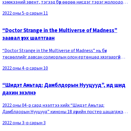
хэмжээний эвент, тэгээд бүр өөрөө нисдэг тэрэг жолоодон
ирж буй түүхэнд байгаагүй үзүүлбэрийг үзүүлжээ. “Топ Ган: Маверик”
2022 оны 5-р сарын 11
нь саяхан Америкт урьд х
“Doctor Strange in the Multiverse of Madness”
заавал үзэх шалтгаан
“Doctor Strange in the Multiverse of Madness” нь бүх
төсөөллийг давсан солиорлын олон ертөнцөд хязгааргүй
үргэлжлэх хэмжээсний хагарал, ээдрээтэй цаг хугацааны
2022 оны 4-р сарын 10
орон зайг дүрсэлсэн аймшгийн блокбастер
“Шидэт Амьтад: Дамблдорын Нууцууд”, ид шид
дахин эхэлнэ
2022 оны 04-р сард нээлтээ хийх “Шидэт Амьтад:
Дамблдорын Нууцууд” киноны 18 дүрийн постер цацагджээ.
Дамблдорын арми, Гриндевальдын албатууд, улс орнуудыг
2022 оны 3-р сарын 3
төлөөлөх ид шидтэнүүд гээд сонирхол ихээр та