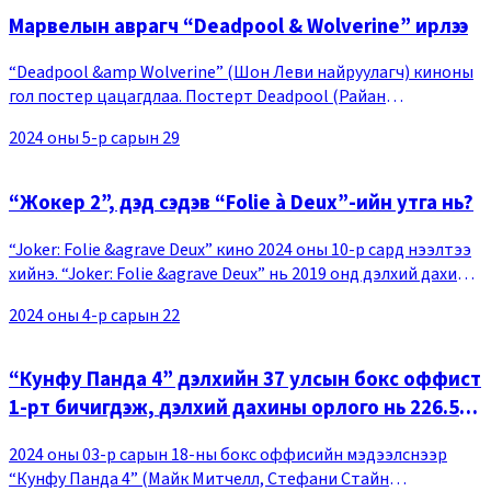
Марвелын аврагч “Deadpool & Wolverine” ирлээ
“Deadpool &amp Wolverine” (Шон Леви найруулагч) киноны
гол постер цацагдлаа. Постерт Deadpool (Райан
Рейнольдс), Wolverine (Хью Жэкман) хоёр биеийн тулаан
2024 оны 5-р сарын 29
хийж байгааг харуулсан нь анхаарал татаж байн
“Жокер 2”, дэд сэдэв “Folie à Deux”-ийн утга нь?
“Joker: Folie &agrave Deux” кино 2024 оны 10-р сард нээлтээ
хийнэ. “Joker: Folie &agrave Deux” нь 2019 онд дэлхий дахины
бокс оффисын 6-рт бичигдэж, дэлхий дахинаас 1 тэрбум
2024 оны 4-р сарын 22
долларын орлого олж, урьд
“Кунфу Панда 4” дэлхийн 37 улсын бокс оффист
1-рт бичигдэж, дэлхий дахины орлого нь 226.5
тэрбумыг давлаа
2024 оны 03-р сарын 18-ны бокс оффисийн мэдээлснээр
“Кунфу Панда 4” (Майк Митчелл, Стефани Стайн