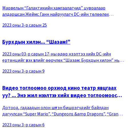
Марвелын “Галактикийн хамгаалагчид” цувралаар
алдаршсан Жеймс Ганн найруулагч DC-ийн төлөөлөх
баатартай кино “Супермэн” цувралыг найруулахаар болжээ.
2023 оны 3-р сарын 25
Жеймс Ганн 2023 оны 03-р сарын 15-ны өдөр өөрийн т
Бурхдын хилэн... “Шазам!”
2023 оны 03-р сарын 17-ны өдөр нээлтээ хийх DC-ийн
ертөнцийг үзэх үзлийг өөрчлөх “Шазам: Бурхдын хилэн” нь
булаалгасан бурхны хүч чадлаа эргүүлэн авахын тулд дэлхийд
2023 оны 3-р сарын 9
аюултай тулааныг өрнүүлдэг байна.
Видео тоглоомоо орхиод кино театр явцгаах
уу? ... Энэ жил нээлтээ хийх видео тоглоомоос
санаа авсан кинонууд
Дотоод, гадаадын олон шүтэн бишрэгчдийг байлдан
дагуулсан “Super Mario”, “Dungeons &amp Dragons”, “Gran
Turismo” зэрэг алдарт видео тоглоомууд энэ жил кино
2023 оны 3-р сарын 6
театруудад кино болж гарах нь байна. Нэг мед