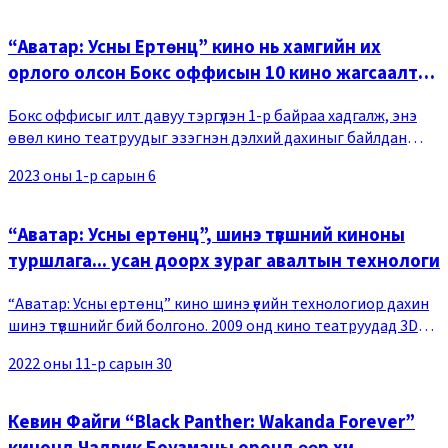
“Аватар: Усны Ертөнц” кино нь хамгийн их
орлого олсон Бокс оффисын 10 кино жагсаалтад
бичигдлээ.
Бокс оффисыг илт давуу тэргүүлэн 1-р байраа хадгалж, энэ
өвөл кино театруудыг эзэгнэн дэлхий дахиныг байлдан
дагуулж байгаа “Аватар: Усны Ертөнц” кино дэлхийн зах
2023 оны 1-р сарын 6
зээлээс 1.5 тэрбум долларын орлого ол
“Аватар: Усны ертөнц”, шинэ түвшний киноны
туршлага... усан доорх зураг авалтын технологи
“Аватар: Усны ертөнц” кино шинэ үеийн технологиор дахин
шинэ түвшнийг бий болгоно. 2009 онд кино театруудад 3D
дүрслэлээр гарч, тэсрэлт хийсэн “Аватар” кино энэ удаад
2022 оны 11-р сарын 30
“Аватар: Усны Ертөнц”-т HFR(High
Кевин Файги “Black Panther: Wakanda Forever”