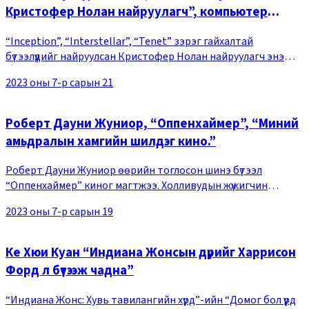
Кристофер Нолан найруулагч”, компьютер
графикгүй бүтээгдсэн “Оппенхаймер”
“Inception”, “Interstellar”, “Tenet” зэрэг гайхалтай
бүтээлүүдийг найруулсан Кристофер Нолан найруулагч энэ
удаад ямар ч компьютер график ашиглалгүйгээр өндөр
2023 оны 7-р сарын 21
нарийвчлалтай зураг авалттай блокбастер к
Роберт Дауни Жуниор, “Оппенхаймер”, “Миний
амьдралын хамгийн шилдэг кино.”
Роберт Дауни Жуниор өөрийн тоглосон шинэ бүтээл
“Оппенхаймер” киног магтжээ. Холливудын жүжигчин
Роберт Дауни Жуниор саяхан өгсөн нэгэн ярилцлагадаа
2023 оны 7-р сарын 19
Кристофер Нолан найруулагчийн “Оппенхаймер” киног м
Ке Хюи Куан “Индиана Жонсын дүрийг Харрисон
Форд л бүтээж чадна”
“Индиана Жонс: Хувь тавилангийн хүрд”-ийн “Домог бол үүрд