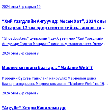
найруулагч) кино Умард Америкийн бокс оффист 2 долоо
2024 оны 3-р сарын 19
хоногийн турш 1-р байрт бичигдсэн ба орлого нь 107
“Хий Үзэгдлийн Ангуучид: Мөсөн Хот”, 2024 оны
04 сарын 12-ны өдөр нээлтээ хийнэ... анхны гишүүд
ч бас тогложээ
“Ghostbusters” цувралын 4 дэх бүтээл мөн “Хий Үзэгдлийн
Ангуучид: Сэргэн Мандалт” киноны үргэлжлэл ажээ. Энэхүү
бүтээлд Спенглерийн гэр бүл Оклахома мужийн
2024 оны 3-р сарын 9
Саммервиллээс явж бүх түүхийн эхлэл болсон Н
Марвелын шинэ баатар... “Madame Web”?
Ирээдүйн бүх хувь тавиланг найруулах Марвелын шинэ
баатар мэндэллээ. Марвел комиксын “Madame Web” нь 1980
онд анх гарч, ирээдүйг зөгнөх чадвартай, хүчирхэг сэтгэлийн
2024 оны 2-р сарын 7
хүч чадвараар Хүн-Аалзын ертөнцийг
“Argylle” Хенри Кавиллын дүр