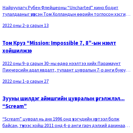
хүнд зураг авалт байсан” хэмээжээ
Найруулагч Рубен Флейшерны “Uncharted” кино бодит
тулалдааныг үзүүлсэн Том Холландын өөрийн тоглосон хэсгийг
анх удаа олон нийтэд дэлгэжээ. “Uncharted” нь дэлхийг
2022 оны 2-р сарын 13
өөрчлөх эрдэнэсийг хамгийн түрүүнд ол
Том Круз “Mission: Impossible 7, 8”-ын нээлт
хойшилжээ
2022 оны 9-р сарын 30-ны өдөр нээлтээ хийх Парамаунт
Пикчерсийн адал явдалт, тулаант цувралын 7-р анги буюу
“Mission: Impossible 7”-ын нээлт хойшилж 2023 оны 7-р сард
2022 оны 1-р сарын 27
боллоо. Үүний улмаас 2023 оны 7-р
Зууны шилдэг аймшгийн цувралын үргэлжлэл...
“Scream”
“Scream” цуврал нь анх 1996 онд үзэгчдийн хүртээл болж
байсан, түүнээс хойш 2011 онд 4-р анги гарч дэлхий дахинаас
нийт 680 сая долларын орлого олж, үзэгчдийн хайр