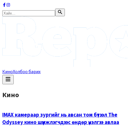
Кино
Холбоо барих
Кино
IMAX камераар зургийг нь авсан том бүтээл The
Odyssey кино шүүмжлэгчдээс өндөр үнэлгээ авлаа