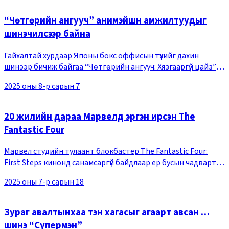
“Чөтгөрийн ангууч” анимэйшн амжилтуудыг
шинэчилсээр байна
Гайхалтай хурдаар Японы бокс оффисын түүхийг дахин
шинээр бичиж байгаа “Чөтгөрийн ангууч: Хязгааргүй цайз”
анимэйшн 9-р сарын 12-нд Монголд нээлтээ хийнэ.Готогэ
2025 оны 8-р сарын 7
Коёохарүгийн 220 сая хувь борлуулагдсан
20 жилийн дараа Марвелд эргэн ирсэн The
Fantastic Four
Марвел студийн тулаант блокбастер The Fantastic Four:
First Steps кинонд санамсаргүй байдлаар ер бусын чадвартай
болцгоосон сансрын нисэгч дөрвөн хүн буюу Гайхамшигт
2025 оны 7-р сарын 18
дөрөв гараг ертөнцийг залгин сүйтг
Зураг авалтынхаа тэн хагасыг агаарт авсан …
шинэ “Супермэн”