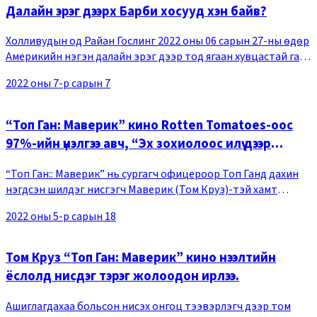
Далайн эрэг дээрх Барби хосууд хэн байв?
Холливудын од Райан Гослинг 2022 оны 06 сарын 27-ны өдөр
Америкийн нэгэн далайн эрэг дээр тод ягаан хувцастай гарч
ирэв. Тод эрээн хувцастай эмэгтэй жүжигчин Марго
2022 оны 7-р сарын 7
Роббитой хамт дугуйтай тэшүүрээр гул
“Топ Ган: Маверик” кино Rotten Tomatoes-оос
97%-ийн үнэлгээ авч, “Эх зохиолоос илүү дээр
цуврал”
“Топ Ган:: Маверик” нь сургагч офицероор Топ Ганд дахин
нэгдсэн шилдэг нисгэгч Маверик (Том Круз)-тэй хамт
аюултай даалгавар гүйцэтгэх болсон шинэ гишүүдийн талаар
2022 оны 5-р сарын 18
өгүүлсэн нисэх онгоцны тулаант блокб
Том Круз “Топ Ган: Маверик” кино нээлтийн
ёслолд нисдэг тэрэг жолоодон ирлээ.
Ашиглагдахаа больсон нисэх онгоц тээвэрлэгч дээр том