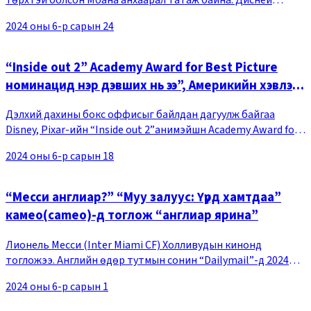
“Моана 2”-ын still cut-ыг олон нийтэд цацжээ. Диснейгээс
2024 оны 6-р сарын 24
мэдээлэхдээ, зурагтай хамт “Ирэх 11-
“Inside out 2” Academy Award for Best Picture
номинацид нэр дэвших нь ээ”, Америкийн хэвлэл
мэдээллийнхэн магтацгаав
Дэлхий дахины бокс оффисыг байлдан дагуулж байгаа
Disney, Pixar-ийн “Inside out 2”анимэйшн Academy Award for
Best Picture номинацид нэр дэвшинэ гэсэн урьдчилсан
2024 оны 6-р сарын 18
төлөв гарчээ.Variety 2024 оны 06-р сары
“Месси англиар?” “Муу залуус: Үүрд хамтдаа”
камео(cameo)-д тоглож “англиар ярина”
Лионель Месси (Inter Miami CF) Холливудын кинонд
тогложээ. Английн өдөр тутмын сонин “Dailymail”-д 2024
оны 5-р сарын 28-ны өдөр Вилл Смит, Мартин Лоуренс нар
2024 оны 6-р сарын 1
гол дүрд нь тоглосон инээдмийн тулаант “М