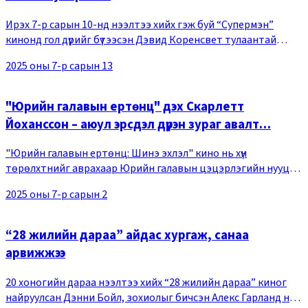
Ирэх 7-р сарын 10-нд нээлтээ хийх гэж буй “Супермэн”
кинонд гол дүрийг бүтээсэн Дэвид Коренсвет тулаантай
хэсгийн бэлтгэл сургуулийн ард хэрхэн гарснаа ярьжээ. Энэ
2025 оны 7-р сарын 13
зун кинотеатруудын дэлгэцийг итгэл н
"Юрийн галавын ертөнц" дэх Скарлетт
Йоханссон – аюул эрсдэл дүүрэн зураг авалт…
"Юрийн галавын ертөнц: Шинэ эхлэл" кино нь хүн
төрөлхтнийг аврахаар Юрийн галавын цэцэрлэгийн нууц
судалгааны лаборатори байрлаж байсан дэлхийн хамгийн
2025 оны 7-р сарын 2
аюултай арал дээр очсон Зора (Скарлетт Йоханссон
“28 жилийн дараа” айдас хургаж, санаа
арвижжээ
20 хоногийн дараа нээлтээ хийх “28 жилийн дараа” киног
найруулсан Дэнни Бойл, зохиолыг бичсэн Алекс Гарланд нар