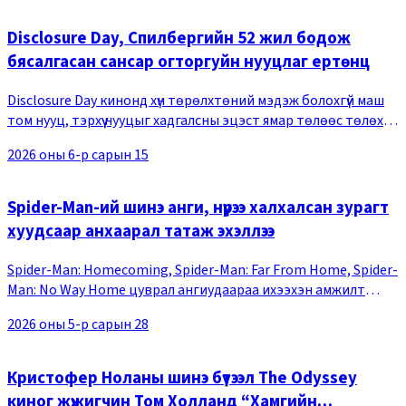
Disclosure Day, Спилбергийн 52 жил бодож
бясалгасан сансар огторгуйн нууцлаг ертөнц
Disclosure Day кинонд хүн төрөлхтөний мэдэж болохгүй маш
том нууц, тэрхүү нууцыг хадгалсны эцэст ямар төлөөс төлөх
болж байгааг өгүүлнэ. Спилбергийн бичсэн 52 хуудас
2026 оны 6-р сарын 15
санаанаас сэдэвлэн, Jurassic Park
Spider-Man-ий шинэ анги, нүүрээ халхалсан зурагт
хуудсаар анхаарал татаж эхэллээ
Spider-Man: Homecoming, Spider-Man: Far From Home, Spider-
Man: No Way Home цуврал ангиудаараа ихээхэн амжилт
олсон хүн аалзын шинэ түүхийг өгүүлэх кино тун удахгүй нээлтээ
2026 оны 5-р сарын 28
хийх гэж байна. &nbsp;Саяхан
Кристофер Ноланы шинэ бүтээл The Odyssey
киног жүжигчин Том Холланд “Хамгийн