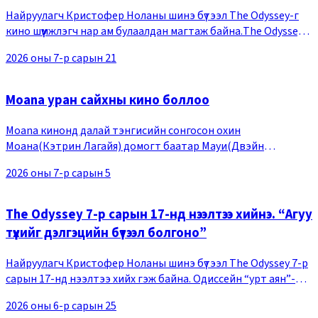
Найруулагч Кристофер Ноланы шинэ бүтээл The Odyssey-г
кино шүүмжлэгч нар ам булаалдан магтаж байна.The Odyssey
бол Эртний Грекийн найрагч Хомерын туульсаас сэдэвлэн
2026 оны 7-р сарын 21
бүтээсэн кино бөгөөд Кристофер Нола
Moana уран сайхны кино боллоо
Moana кинонд далай тэнгисийн сонгосон охин
Моана(Кэтрин Лагайя) домогт баатар Мауи(Двэйн
Жонсон)-тай цуг, хараагдсан арлыг аврахаар нууцлаг
2026 оны 7-р сарын 5
далайн аянд гарч байгаа тухай өгүүлдэг бөгөөд, Moana хүүхэлд
The Odyssey 7-р сарын 17-нд нээлтээ хийнэ. “Агуу
түүхийг дэлгэцийн бүтээл болгоно”
Найруулагч Кристофер Ноланы шинэ бүтээл The Odyssey 7-р
сарын 17-нд нээлтээ хийх гэж байна. Одиссейн “урт аян”-ыг
харуулсан бичлэг дэлгэгдлээ. Кинонд эртний Грекийн
2026 оны 6-р сарын 25
домогт баатар Одиссейн эх нутгаа зо