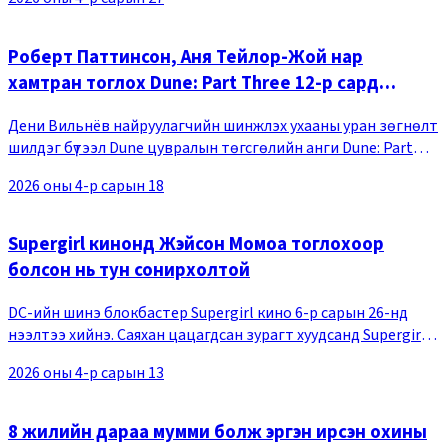
(Мерил Стрип), 20 жил
Роберт Паттинсон, Аня Тейлор-Жой нар
хамтран тоглох Dune: Part Three 12-р сард
нээлтээ хийнэ
Дени Вильнёв найруулагчийн шинжлэх ухааны уран зөгнөлт
шилдэг бүтээл Dune цувралын төгсгөлийн анги Dune: Part
Three 2026 оны 12-р сарын 18-нд нээлтээ хийхээр болжээ.
2026 оны 4-р сарын 18
Кино үйлдвэрлэгчийн зүгээс саяхан
Supergirl кинонд Жэйсон Момоа тоглохоор
болсон нь тун сонирхолтой
DC-ийн шинэ блокбастер Supergirl кино 6-р сарын 26-нд
нээлтээ хийнэ. Саяхан цацагдсан зурагт хуудсанд Supergirl-
ийн дүр төрхийг хүчтэй сэтгэгдэл төрүүлэхүйц
2026 оны 4-р сарын 13
буулгажээ.Superman, Supergirl хоёрыг бэлгэд
8 жилийн дараа мумми болж эргэн ирсэн охины