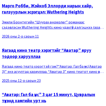
Марго Робби, Жэйкоб Эллорди нарын хайр,
галзуурлын эсрэгцэл: Wuthering Heights
Эмили Бронтегийн “Шуурах өндөрлөг” романаас
сэдэвлэсэн Wuthering Heights кино удахгүй дэлгэцнээ гарах
гэж байна. 2-р сарын 13-нд нээлтээ хийх тус кинонд алс зэлүүд
2026 оны 2-р сарын 11
Йоркшир дахь сууцанд хувь тавилангаа
Яагаад кино театр хэрэгтэйг “Аватар” яруу
тодоор харууллаа
Яагаад кино театр хэрэгтэй гэж?“Аватар: Гал ба үнс(Аватар
3)” энэ асуултад хариуллаа. “Аватар 3” кино театрт кино үзэх
яагаад чухлыг уртаас урт 3 цагийн турш танд нотолно.
2025 оны 12-р сарын 23
Товчхондоо энэ бол технологи
“Аватар: Гал ба үнс” 3 цаг 15 минут. Цувралын
түүхэнд хамгийн урт нь