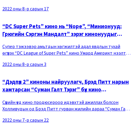
хувилбарын нээлт хийнэ гэж нийтэлсэн байна. “Хүн-Аалз:
2022 оны 8-р сарын 17
Буцах замгүй” киноны өөр нэгэн хувилба
“DC Super Pets” кино нь “Nope”, “Минионууд:
Грюгийн Сэргэн Мандалт” зэрэг кинонуудыг
ардаа орхин Умард Америкийн бокс оффист 1-
Супер тэжээвэр амьтдын хөгжилтэй адал явдлын тухай
рт бичигдлээ
өгүүлэх “DC League of Super Pets” кино Умард Америкт нээлтээ
хийсэн эхний долоо хоногтоо бокс оффисын 1-рт бичигдэж,
2022 оны 8-р сарын 3
нээлтийн эхний долоо хоногтоо 23
“Дэдпүл 2” киноны найруулагч, Брэд Питт нарын
хамтарсан “Суман Галт Тэрэг” бүх кино
театруудын дэлгэцнээ гарна
Сүүлийн үед кино продюсероор идэвхтэй ажиллах болсон
Холливудын од Брэд Питт гурван жилийн дараа “Суман Галт
Тэрэг” киногоор өргөн дэлгэцнээ гарах боллоо. Тус кино нь
2022 оны 7-р сарын 22
захиалгат даалгавар биелүүлэхийн