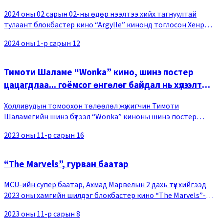
2024 оны 02 сарын 02-ны өдөр нээлтээ хийх тагнуултай
тулаант блокбастер кино “Argylle” кинонд тоглосон Хенри
Кавилл, Жон Сина, Дуа Липа гээд киноны дүрүүдийн постер
2024 оны 1-р сарын 12
олон нийтэд цацагджээ. Олон нийтэд
Тимоти Шаламе “Wonka” кино, шинэ постер
цацагдлаа... гоёмсог өнгөлөг байдал нь хүлээлт
үүсгэж байна
Холливудын томоохон төлөөлөл жүжигчин Тимоти
Шаламегийн шинэ бүтээл “Wonka” киноны шинэ постер
цацагдаж, үзэгчдийн анхаарлыг татаад байна. Тус бүтээл нь
2023 оны 11-р сарын 16
Роалд Далын “Charlie and the Chocolate Factory”
“The Marvels”, гурван баатар
MCU-ийн супер баатар, Ахмад Марвелын 2 дахь түүх хийгээд
2023 оны хамгийн шилдэг блокбастер кино “The Marvels”-т
гурван баатар нэгдэж, хамтдаа өсөн дэвждэг тухай
2023 оны 11-р сарын 8
өгүүлдгээрээ өмнөх ангиасаа ялгаатай.