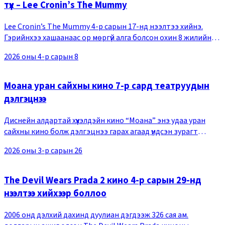
түүх – Lee Cronin’s The Mummy
Lee Cronin’s The Mummy 4-р сарын 17-нд нээлтээ хийнэ.
Гэрийнхээ хашаанаас ор мөргүй алга болсон охин 8 жилийн
дараа мумми болж эргэн ирснээр гэр бүл нь эртний хараалын
2026 оны 4-р сарын 8
дайрлагад өртөж байгаа тухай тус
Моана уран сайхны кино 7-р сард театруудын
дэлгэцнээ
Диснейн алдартай хүүхэлдэйн кино “Моана” энэ удаа уран
сайхны кино болж дэлгэцнээ гарах агаад үндсэн зурагт
хуудас, 2 дахь трэйлер нь цацагдлаа. Хүүхэлдэйн киноны
2026 оны 3-р сарын 26
өмнөх цувралууд нийтдээ 1.7 тэрбум до
The Devil Wears Prada 2 кино 4-р сарын 29-нд
нээлтээ хийхээр боллоо
2006 онд дэлхий дахинд дуулиан дэгдээж 326 сая ам.