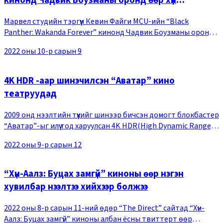
кинонд Чадвик Боузманы оронд өөр хүн
тоглуулахаас илүүтэйгээр ...”
Марвел студийн тэргүүн Кевин Файги MCU-ийн “Black
Panther: Wakanda Forever” кинонд Чадвик Боузманы оронд
тоглох жүжигчнийг сонгон шалгаруулаагүй талаар тайлбар
2022 оны 10-р сарын 9
өгчээ. Кевин Файги саяхан өгсөн “Empire”
4K HDR -аар шинэчилсэн “Аватар” кино
театруудад
2009 онд нээлтийн түүхийг шинээр бичсэн домогт блокбастер
“Аватар”-ыг илүү тод харуулсан 4K HDR(High Dynamic Range)-
ээр шинэчилсэн "Аватар 1" киноны нээлт олон утга учрыг
2022 оны 9-р сарын 12
агуулж байгаа ажээ. Энэхүү ши
“Хүн-Аалз: Буцах замгүй” киноны өөр нэгэн
хувилбар нээлтээ хийхээр болжээ
2022 оны 8-р сарын 11-ний өдөр “The Direct” сайтад “Хүн-
Аалз: Буцах замгүй” киноны албан ёсны твиттерт өөр