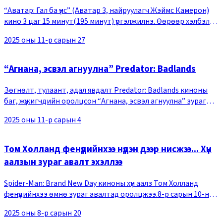
“Аватар: Гал ба үнс” (Аватар 3, найруулагч Жэймс Камерон)
кино 3 цаг 15 минут(195 минут) үргэлжилнэ. Өөрөөр хэлбэл
цуврал дотроо хамгийн урт нь. Өнгөрсөн жил 3 цаг 12
2025 оны 11-р сарын 27
минут(192 минут) үргэлжилдгээрээ
“Агнана, эсвэл агнуулна” Predator: Badlands
Зөгнөлт, тулаант, адал явдалт Predator: Badlands киноны
баг, жүжигчдийн оролцсон “Агнана, эсвэл агнуулна” зураг
авалтын бичлэг цацагдлаа.Predator: Badlands кинонд
2025 оны 11-р сарын 4
амьтай бүхний амийг залгигч Үхлийн ну
Том Холланд фенүүдийнхээ нүдэн дээр нисжээ... Хүн
аалзын зураг авалт эхэллээ
Spider-Man: Brand New Day киноны хүн аалз Том Холланд
фенүүдийнхээ өмнө зураг авалтад оролцжээ.8-р сарын 10-ны
өдөр Sony Pictures компаниас "Day one back in the suit. The
2025 оны 8-р сарын 20
story continues with #SpiderM